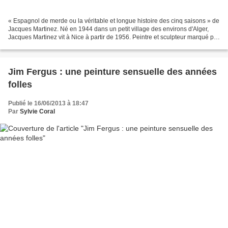
« Espagnol de merde ou la véritable et longue histoire des cinq saisons » de
Jacques Martinez. Né en 1944 dans un petit village des environs d'Alger,
Jacques Martinez vit à Nice à partir de 1956. Peintre et sculpteur marqué par
la culture méditerranéenne...
Jim Fergus : une peinture sensuelle des années
folles
Publié le 16/06/2013 à 18:47
Par
Sylvie Coral