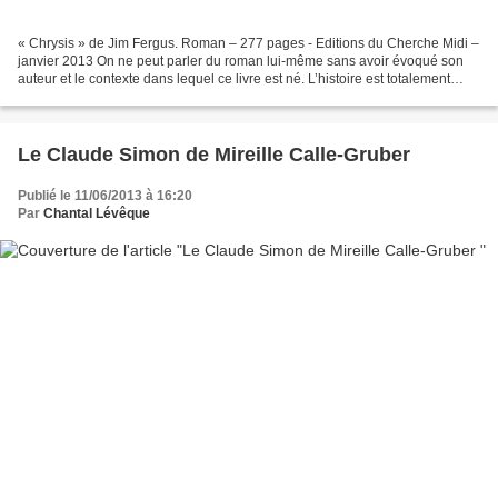
« Chrysis » de Jim Fergus. Roman – 277 pages - Editions du Cherche Midi –
janvier 2013 On ne peut parler du roman lui-même sans avoir évoqué son
auteur et le contexte dans lequel ce livre est né. L’histoire est totalement
romancée, mais elle s’appuie...
Le Claude Simon de Mireille Calle-Gruber
Publié le 11/06/2013 à 16:20
Par
Chantal Lévêque