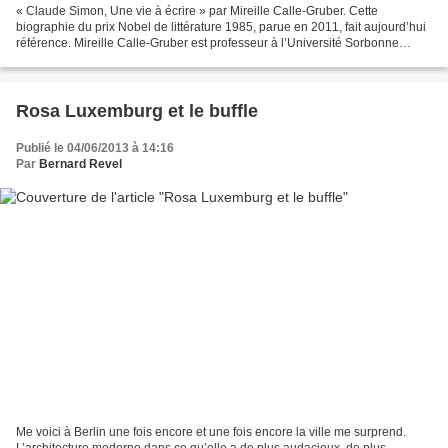
« Claude Simon, Une vie à écrire » par Mireille Calle-Gruber. Cette
biographie du prix Nobel de littérature 1985, parue en 2011, fait aujourd’hui
référence. Mireille Calle-Gruber est professeur à l’Université Sorbonne
Nouvelle-Paris III, essayiste et...
Rosa Luxemburg et le buffle
Publié le 04/06/2013 à 14:16
Par
Bernard Revel
Me voici à Berlin une fois encore et une fois encore la ville me surprend.
L’architecture moderne dans ce qu’elle a de plus audacieux, de plus