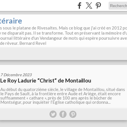
téraire
es sous le platane de Rivesaltes. Mais ce blog que j'ai créé en 2012 p
y ne disparait pas. Il se transforme. Tout en préservant la mémoire d'
e journal littéraire d'un Vendangeur de mots qui espère poursuivre av
, de rêveur. Bernard Revel
7 Décembre 2023
Le Roy Ladurie “Christ“ de Montaillou
Au début du quatorzième siècle, le village de Montaillou, situé dans
le Pays de Sault, à la frontière entre Aude et Ariège, était encore
suffisamment « cathare », près de 100 ans après le bûcher de
Montségur, pour inquiéter l’Église catholique qui ordonna...