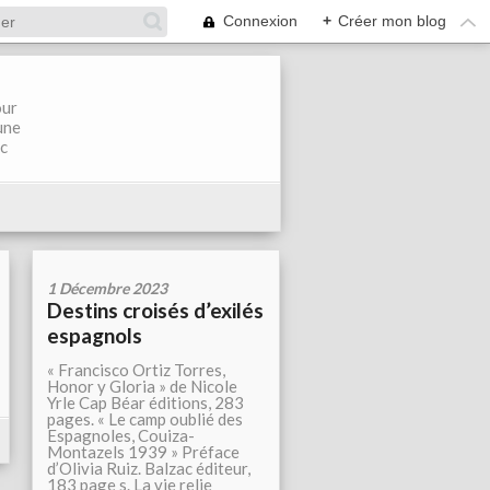
Connexion
+
Créer mon blog
our
une
ec
1 Décembre 2023
Destins croisés d’exilés
espagnols
« Francisco Ortiz Torres,
Honor y Gloria » de Nicole
Yrle Cap Béar éditions, 283
pages. « Le camp oublié des
Espagnoles, Couiza-
Montazels 1939 » Préface
d’Olivia Ruiz. Balzac éditeur,
183 page s. La vie relie