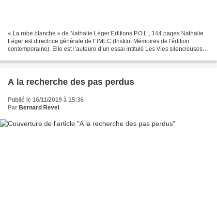
« La robe blanche » de Nathalie Léger Editions P.O.L., 144 pages Nathalie
Léger est directrice générale de l' IMEC (Institut Mémoires de l'édition
contemporaine). Elle est l’auteure d’un essai intitulé Les Vies silencieuses
de Samuel Beckett (Allia, 2006)....
A la recherche des pas perdus
Publié le 16/11/2019 à 15:36
Par
Bernard Revel