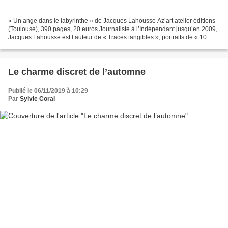
« Un ange dans le labyrinthe » de Jacques Lahousse Az’art atelier éditions
(Toulouse), 390 pages, 20 euros Journaliste à l’Indépendant jusqu’en 2009,
Jacques Lahousse est l’auteur de « Traces tangibles », portraits de « 10
peintres en Roussillon » (éditions...
Le charme discret de l’automne
Publié le 06/11/2019 à 10:29
Par
Sylvie Coral