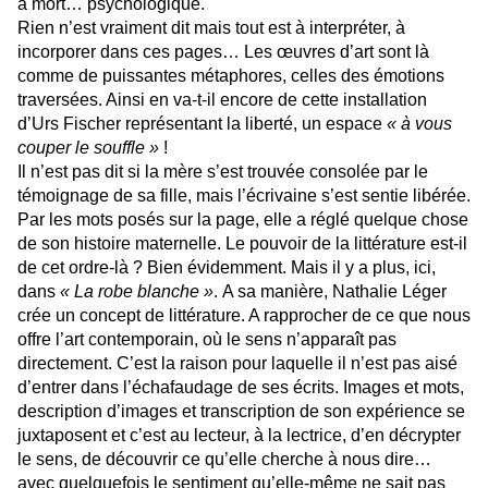
à mort… psychologique.
Rien n’est vraiment dit mais tout est à interpréter, à
incorporer dans ces pages… Les œuvres d’art sont là
comme de puissantes métaphores, celles des émotions
traversées. Ainsi en va-t-il encore de cette installation
d’Urs Fischer représentant la liberté, un espace
« à vous
couper le souffle »
!
Il n’est pas dit si la mère s’est trouvée consolée par le
témoignage de sa fille, mais l’écrivaine s’est sentie libérée.
Par les mots posés sur la page, elle a réglé quelque chose
de son histoire maternelle. Le pouvoir de la littérature est-il
de cet ordre-là ? Bien évidemment. Mais il y a plus, ici,
dans
« La robe blanche »
.
A sa manière, Nathalie Léger
crée un concept de littérature. A rapprocher de ce que nous
offre l’art contemporain, où le sens n’apparaît pas
directement. C’est la raison pour laquelle il n’est pas aisé
d’entrer dans l’échafaudage de ses écrits. Images et mots,
description d’images et transcription de son expérience se
juxtaposent et c’est au lecteur, à la lectrice, d’en décrypter
le sens, de découvrir ce qu’elle cherche à nous dire…
avec quelquefois le sentiment qu’elle-même ne sait pas