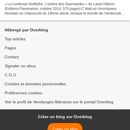
« La comtesse Greffulhe. L’ombre des Guermantes » de Laure Hillerin
(Editions Flammarion, octobre 2014, 570 pages) C’était un chroniqueur
mondain au crépuscule du 19ème siècle, lorsque le monde de l’aristocratie
se mourait à petit feu. Il aimait ce monde-là,...
Hébergé par Overblog
Top articles
Pages
Contact
Signaler un abus
C.G.U.
Cookies et données personnelles
Préférences cookies
Voir le profil de Vendanges littéraires sur le portail Overblog
Créer un blog sur Overblog
Créer un blog