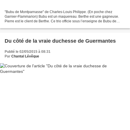
"Bubu de Montparnasse" de Charles-Louis Philippe. (En poche chez
Garnier-Flammarion) Bubu est un maquereau. Berthe est une gagneuse.
Pierre est le client de Berthe. Ce trio officie sous l’enseigne de Bubu de
Montparnasse. Titre déroutant pour ce roman...
Du côté de la vraie duchesse de Guermantes
Publié le 02/05/2015 à 08:31
Par
Chantal Lévêque