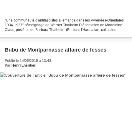
"Une communauté d'antifascistes allemands dans les Pyrénées-Orientales
1934-1937", témoignage de Werner Thalheim Présentation de Madeleine
Claus, postface de Barbara Thalheim. (Editions l'Harmattan, collection
Allemagne d'hier et d'aujourd'hui.Texte de...
Bubu de Montparnasse affaire de fesses
Publié le 14/05/2015 à 13:43
Par
Henri Lhéritier