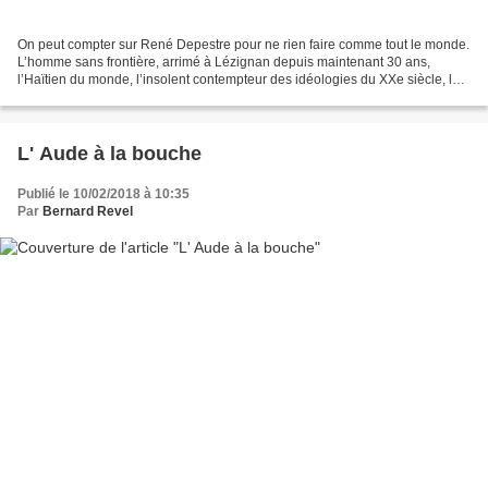
On peut compter sur René Depestre pour ne rien faire comme tout le monde.
L’homme sans frontière, arrimé à Lézignan depuis maintenant 30 ans,
l’Haïtien du monde, l’insolent contempteur des idéologies du XXe siècle, le
poète engagé, le romancier inventeur...
L' Aude à la bouche
Publié le 10/02/2018 à 10:35
Par
Bernard Revel