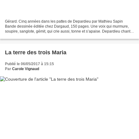
Gérard. Cinq années dans les pattes de Depardieu par Mathieu Sapin
Bande dessinée éditée chez Dargaud, 150 pages. Une voix qui murmure,
soupire, sanglote, gémit, qui crie aussi, tonne et s’apaise. Depardieu chante,
dit, interprète Barbara (1). Nous les...
La terre des trois Maria
Publié le 06/05/2017 à 15:15
Par
Carole Vignaud