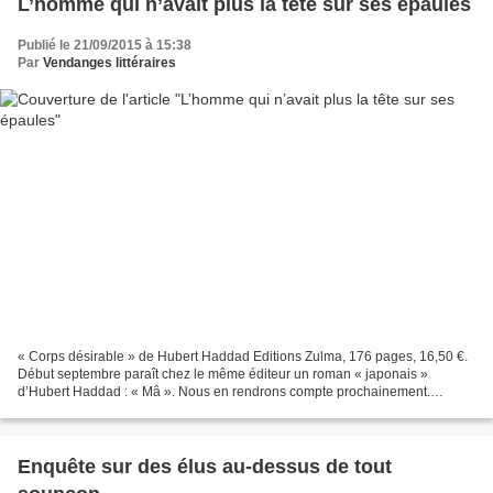
L’homme qui n’avait plus la tête sur ses épaules
Publié le 21/09/2015 à 15:38
Par
Vendanges littéraires
« Corps désirable » de Hubert Haddad Editions Zulma, 176 pages, 16,50 €.
Début septembre paraît chez le même éditeur un roman « japonais »
d’Hubert Haddad : « Mâ ». Nous en rendrons compte prochainement.
Lauréat 2015 du prix des Vendanges littéraires,...
Enquête sur des élus au-dessus de tout