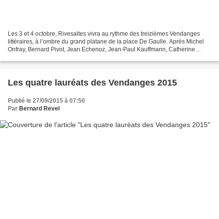
Les 3 et 4 octobre, Rivesaltes vivra au rythme des treizièmes Vendanges
littéraires, à l’ombre du grand platane de la place De Gaulle. Après Michel
Onfray, Bernard Pivot, Jean Echenoz, Jean-Paul Kauffmann, Catherine
Millet, le jury a décidé de distinguer...
Les quatre lauréats des Vendanges 2015
Publié le 27/09/2015 à 07:50
Par
Bernard Revel