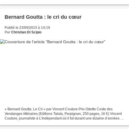
innocente baignade dans la baie de...
Bernard Goutta : le cri du cœur
Publié le 23/09/2015 à 14:19
Par
Christian Di Scipio
« Bernard Goutta. Le Cri » par Vincent Couture Prix Odette Coste des
Vendanges littéraires (Editions Talaïa, Perpignan, 250 pages, 16 €) Vincent
Couture, journaliste à L’Indépendant où il fut durant une dizaine d’années en
charge du rugby au service des...