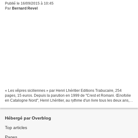
Publié le 16/09/2015 à 10:45
Par
Bernard Revel
« Les vêpres siciliennes » par Henri Lhéritier Editions Trabucaire, 254
pages, 15 euros. Depuis la parution en 1999 de "Crest et Romani. Œnofolie
en Catalogne Nord", Henri Lhéritier, au rythme d'un livre tous les deux ans,
construit, dans un style baroque,...
Hébergé par Overblog
Top articles
Pages