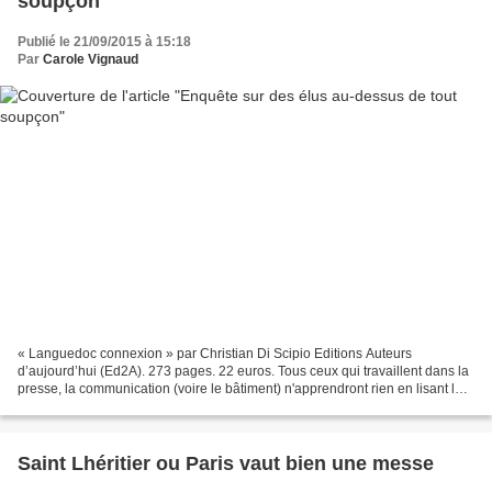
soupçon
Publié le 21/09/2015 à 15:18
Par
Carole Vignaud
« Languedoc connexion » par Christian Di Scipio Editions Auteurs
d’aujourd’hui (Ed2A). 273 pages. 22 euros. Tous ceux qui travaillent dans la
presse, la communication (voire le bâtiment) n'apprendront rien en lisant le
dernier opus de Christian Di Scipio...
Saint Lhéritier ou Paris vaut bien une messe