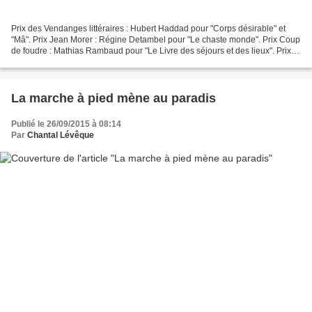
Prix des Vendanges littéraires : Hubert Haddad pour "Corps désirable" et
"Mâ". Prix Jean Morer : Régine Detambel pour "Le chaste monde". Prix Coup
de foudre : Mathias Rambaud pour "Le Livre des séjours et des lieux". Prix
Odette Coste : Vincent Couture...
La marche à pied mène au paradis
Publié le 26/09/2015 à 08:14
Par
Chantal Lévêque