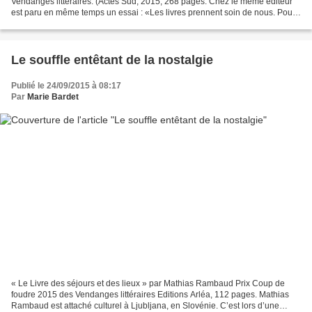
Vendanges littéraires. (Actes Sud, 2015, 268 pages. Chez le même éditeur
est paru en même temps un essai : «Les livres prennent soin de nous. Pour
une bibliothèque créative ») Deux êtres...
Le souffle entêtant de la nostalgie
Publié le 24/09/2015 à 08:17
Par
Marie Bardet
« Le Livre des séjours et des lieux » par Mathias Rambaud Prix Coup de
foudre 2015 des Vendanges littéraires Editions Arléa, 112 pages. Mathias
Rambaud est attaché culturel à Ljubljana, en Slovénie. C’est lors d’une