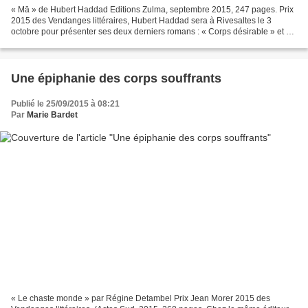
« Mā » de Hubert Haddad Editions Zulma, septembre 2015, 247 pages. Prix
2015 des Vendanges littéraires, Hubert Haddad sera à Rivesaltes le 3
octobre pour présenter ses deux derniers romans : « Corps désirable » et «
Mā » Il paraît étrange que personne...
Une épiphanie des corps souffrants
Publié le 25/09/2015 à 08:21
Par
Marie Bardet
« Le chaste monde » par Régine Detambel Prix Jean Morer 2015 des