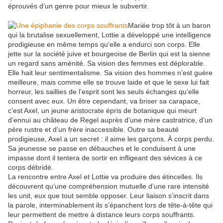
éprouvés d’un genre pour mieux le subvertir.
Mariée trop tôt à un baron
qui la brutalise sexuellement, Lottie a développé une intelligence
prodigieuse en même temps qu’elle a endurci son corps. Elle
jette sur la société juive et bourgeoise de Berlin qui est la sienne
un regard sans aménité. Sa vision des femmes est déplorable.
Elle hait leur sentimentalisme. Sa vision des hommes n’est guère
meilleure, mais comme elle se trouve laide et que le sexe lui fait
horreur, les saillies de l’esprit sont les seuls échanges qu’elle
consent avec eux. Un être cependant, va briser sa carapace,
c’est Axel, un jeune aristocrate épris de botanique qui meurt
d’ennui au château de Regel auprès d’une mère castratrice, d’un
père rustre et d’un frère inaccessible. Outre sa beauté
prodigieuse, Axel a un secret : il aime les garçons. À corps perdu.
Sa jeunesse se passe en débauches et le conduisent à une
impasse dont il tentera de sortir en infligeant des sévices à ce
corps débridé.
La rencontre entre Axel et Lottie va produire des étincelles. Ils
découvrent qu’une compréhension mutuelle d’une rare intensité
les unit, eux que tout semble opposer. Leur liaison s’inscrit dans
la parole, interminablement ils s’épanchent lors de tête-à-tête qui
leur permettent de mettre à distance leurs corps souffrants.