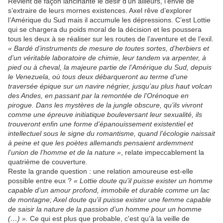
Revient de façon lancinante le désir d’un ailleurs, l’envie de
s’extraire de leurs mornes existences. Axel rêve d’explorer
l’Amérique du Sud mais il accumule les dépressions. C’est Lottie
qui se chargera du poids moral de la décision et les poussera
tous les deux à se réaliser sur les routes de l’aventure et de l’exil.
« Bardé d’instruments de mesure de toutes sortes, d’herbiers et
d’un véritable laboratoire de chimie, leur tandem va arpenter, à
pied ou à cheval, la majeure partie de l’Amérique du Sud, depuis
le Venezuela, où tous deux débarqueront au terme d’une
traversée épique sur un navire négrier, jusqu’au plus haut volcan
des Andes, en passant par la remontée de l’Orénoque en
pirogue. Dans les mystères de la jungle obscure, qu’ils vivront
comme une épreuve initiatique bouleversant leur sexualité, ils
trouveront enfin une forme d’épanouissement existentiel et
intellectuel sous le signe du romantisme, quand l’écologie naissait
à peine et que les poètes allemands pensaient ardemment
l’union de l’homme et de la nature »
, relate impeccablement la
quatrième de couverture.
Reste la grande question : une relation amoureuse est-elle
possible entre eux ?
« Lottie doute qu’il puisse exister un homme
capable d’un amour profond, immobile et durable comme un lac
de montagne; Axel doute qu’il puisse exister une femme capable
de saisir la nature de la passion d’un homme pour un homme
(…) ».
Ce qui est plus que probable, c'est qu’à la veille de