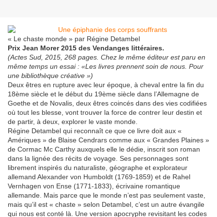
« Le chaste monde » par Régine Detambel
Prix Jean Morer 2015 des Vendanges littéraires.
(Actes Sud, 2015, 268 pages. Chez le même éditeur est paru en
même temps un essai : «Les livres prennent soin de nous. Pour
une bibliothèque créative »)
Deux êtres en rupture avec leur époque, à cheval entre la fin du
18ème siècle et le début du 19ème siècle dans l’Allemagne de
Goethe et de Novalis, deux êtres coincés dans des vies codifiées
où tout les blesse, vont trouver la force de contrer leur destin et
de partir, à deux, explorer le vaste monde.
Régine Detambel qui reconnaît ce que ce livre doit aux «
Amériques » de Blaise Cendrars comme aux « Grandes Plaines »
de Cormac Mc Carthy auxquels elle le dédie, inscrit son roman
dans la lignée des récits de voyage. Ses personnages sont
librement inspirés du naturaliste, géographe et explorateur
allemand Alexander von Humboldt (1769-1859) et de Rahel
Vernhagen von Ense (1771-1833), écrivaine romantique
allemande. Mais parce que le monde n’est pas seulement vaste,
mais qu’il est « chaste » selon Detambel, c’est un autre évangile
qui nous est conté là. Une version apocryphe revisitant les codes