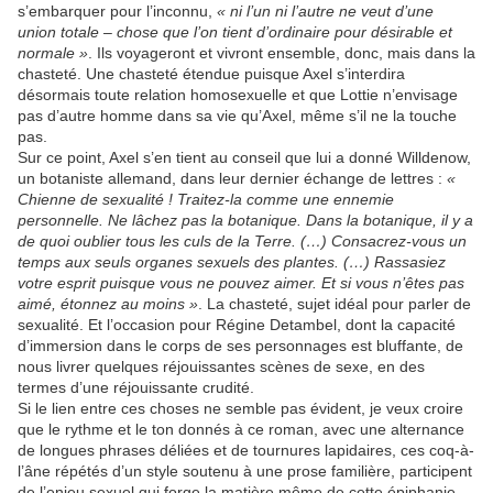
s’embarquer pour l’inconnu,
« ni l’un ni l’autre ne veut d’une
union totale – chose que l’on tient d’ordinaire pour désirable et
normale »
. Ils voyageront et vivront ensemble, donc, mais dans la
chasteté. Une chasteté étendue puisque Axel s’interdira
désormais toute relation homosexuelle et que Lottie n’envisage
pas d’autre homme dans sa vie qu’Axel, même s’il ne la touche
pas.
Sur ce point, Axel s’en tient au conseil que lui a donné Willdenow,
un botaniste allemand, dans leur dernier échange de lettres :
«
Chienne de sexualité ! Traitez-la comme une ennemie
personnelle. Ne lâchez pas la botanique. Dans la botanique, il y a
de quoi oublier tous les culs de la Terre. (…) Consacrez-vous un
temps aux seuls organes sexuels des plantes. (…) Rassasiez
votre esprit puisque vous ne pouvez aimer. Et si vous n’êtes pas
aimé, étonnez au moins »
. La chasteté, sujet idéal pour parler de
sexualité. Et l’occasion pour Régine Detambel, dont la capacité
d’immersion dans le corps de ses personnages est bluffante, de
nous livrer quelques réjouissantes scènes de sexe, en des
termes d’une réjouissante crudité.
Si le lien entre ces choses ne semble pas évident, je veux croire
que le rythme et le ton donnés à ce roman, avec une alternance
de longues phrases déliées et de tournures lapidaires, ces coq-à-
l’âne répétés d’un style soutenu à une prose familière, participent
de l’enjeu sexuel qui forge la matière même de cette épiphanie