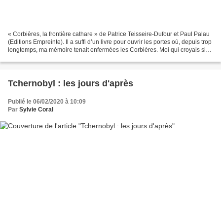
« Corbières, la frontière cathare » de Patrice Teisseire-Dufour et Paul Palau
(Editions Empreinte). Il a suffi d’un livre pour ouvrir les portes où, depuis trop
longtemps, ma mémoire tenait enfermées les Corbières. Moi qui croyais si
bien les connaître...
Tchernobyl : les jours d'après
Publié le 06/02/2020 à 10:09
Par
Sylvie Coral