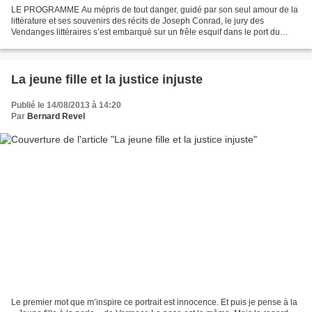
LE PROGRAMME Au mépris de tout danger, guidé par son seul amour de la
littérature et ses souvenirs des récits de Joseph Conrad, le jury des
Vendanges littéraires s’est embarqué sur un frêle esquif dans le port du
Somail pour une croisière de deux bonnes...
La jeune fille et la justice injuste
Publié le 14/08/2013 à 14:20
Par
Bernard Revel
Le premier mot que m’inspire ce portrait est innocence. Et puis je pense à la