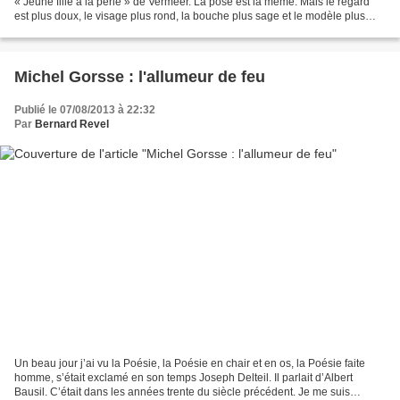
« Jeune fille à la perle » de Vermeer. La pose est la même. Mais le regard
est plus doux, le visage plus rond, la bouche plus sage et le modèle plus
jeune. Bonjour la mièvrerie,...
Michel Gorsse : l'allumeur de feu
Publié le 07/08/2013 à 22:32
Par
Bernard Revel
Un beau jour j’ai vu la Poésie, la Poésie en chair et en os, la Poésie faite
homme, s’était exclamé en son temps Joseph Delteil. Il parlait d’Albert
Bausil. C’était dans les années trente du siècle précédent. Je me suis