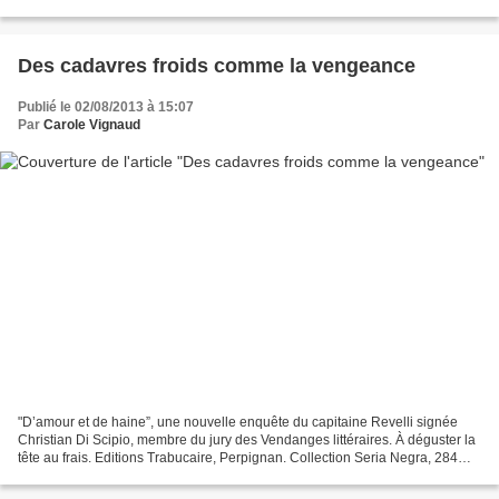
souvent demandé quelle tête aurait...
Des cadavres froids comme la vengeance
Publié le 02/08/2013 à 15:07
Par
Carole Vignaud
"D’amour et de haine”, une nouvelle enquête du capitaine Revelli signée
Christian Di Scipio, membre du jury des Vendanges littéraires. À déguster la
tête au frais. Editions Trabucaire, Perpignan. Collection Seria Negra, 284
pages, 13 €. Il y a des personnages...