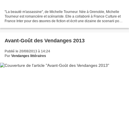
"La beauté m'assassine", de Michelle Tourneur. Née à Grenoble, Michelle
Tourneur est romancière et scénariste. Elle a collaboré à France Culture et
France Inter pour des œuvres de fiction et écrit une dizaine de scenarii pour
la télévision et le cinéma....
Avant-Goût des Vendanges 2013
Publié le 20/08/2013 à 14:24
Par
Vendanges littéraires