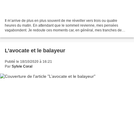
Il m’arrive de plus en plus souvent de me réveiller vers trois ou quatre
heures du matin. En attendant que le sommeil revienne, mes pensées
vagabondent. Je redoute ces moments car, en général, mes tranches de
nuits blanches attirent surtout des idées...
L’avocate et le balayeur
Publié le 18/10/2020 à 16:21
Par
Sylvie Coral