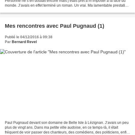
Personne ne s’en doutait encore mais j’étais prêt à m’imposer à la face du
monde. J’avais en effet terminé un roman. Un vrai. Ma lamentable prestation
de la Maison des jeunes (voir la...
Mes rencontres avec Paul Pugnaud (1)
Publié le 04/12/2016 à 09:38
Par
Bernard Revel
Paul Pugnaud devant son domaine de Belle Isle à Lézignan. J’avais un peu
plus de vingt ans. Dans ma petite ville audoise, en ce temps-là, il était
fréquent de voir passer des chanteurs, des comédiens, des politiciens, enfin