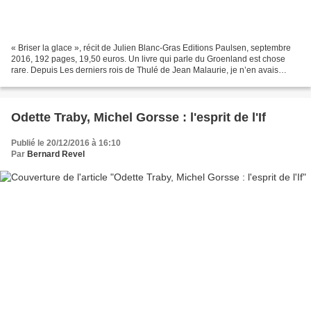
« Briser la glace », récit de Julien Blanc-Gras Editions Paulsen, septembre
2016, 192 pages, 19,50 euros. Un livre qui parle du Groenland est chose
rare. Depuis Les derniers rois de Thulé de Jean Malaurie, je n’en avais
rencontré aucun sur mon chemin...
Odette Traby, Michel Gorsse : l'esprit de l'If
Publié le 20/12/2016 à 16:10
Par
Bernard Revel