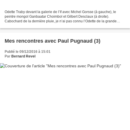
Odette Traby devant la galerie de l’If avec Michel Gorsse (à gauche), le
peintre mongol Ganbaatar Choimbol et Gilbert Desclaux (à droite).
Cabochard de la dernière pluie, je n’ai pas connu l’Odette de la grande
époque, celle des Briqueu, Le Goff puis...
Mes rencontres avec Paul Pugnaud (3)
Publié le 09/12/2016 à 15:01
Par
Bernard Revel