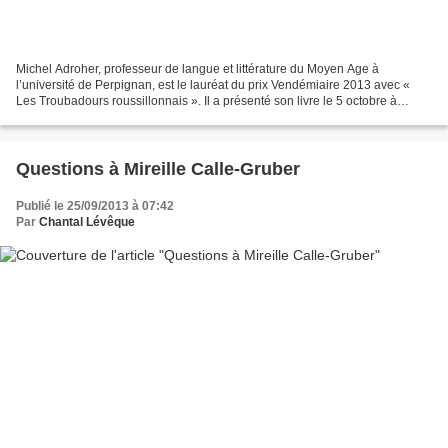
Michel Adroher, professeur de langue et littérature du Moyen Age à
l’université de Perpignan, est le lauréat du prix Vendémiaire 2013 avec «
Les Troubadours roussillonnais ». Il a présenté son livre le 5 octobre à
Rivesaltes. Interview Vous avez exhumé...
Questions à Mireille Calle-Gruber
Publié le 25/09/2013 à 07:42
Par
Chantal Lévêque