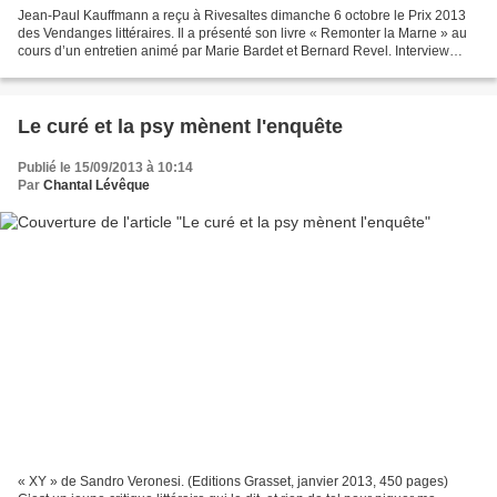
Jean-Paul Kauffmann a reçu à Rivesaltes dimanche 6 octobre le Prix 2013
des Vendanges littéraires. Il a présenté son livre « Remonter la Marne » au
cours d’un entretien animé par Marie Bardet et Bernard Revel. Interview
pour le blog des Vendangeurs littéraires....
Le curé et la psy mènent l'enquête
Publié le 15/09/2013 à 10:14
Par
Chantal Lévêque
« XY » de Sandro Veronesi. (Editions Grasset, janvier 2013, 450 pages)