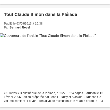
son éditeur, "DJ turntablist,...
Tout Claude Simon dans la Pléiade
Publié le 03/09/2013 à 10:38
Par
Bernard Revel
« Œuvres » Bibliothèque de la Pléiade, n° 522, 1664 pages. Parution le 16
Février 2006 Edition préparée par Jean H. Duffy et Alastair B. Duncan Ce
volume contient : Le Vent. Tentative de restitution d'un retable baroque - La
Route des Flandres - Le Palace...