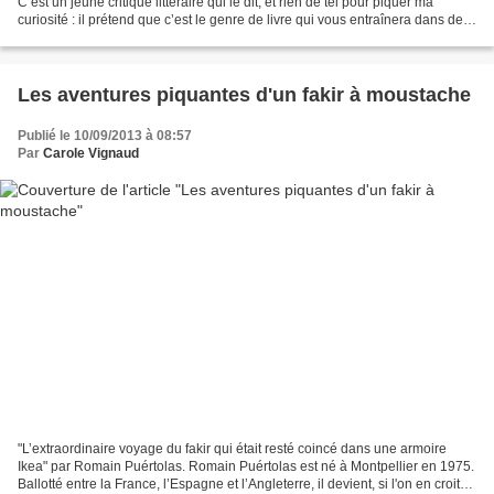
C’est un jeune critique littéraire qui le dit, et rien de tel pour piquer ma
curiosité : il prétend que c’est le genre de livre qui vous entraînera dans de
longues et vives discussions...
Les aventures piquantes d'un fakir à moustache
Publié le 10/09/2013 à 08:57
Par
Carole Vignaud
"L’extraordinaire voyage du fakir qui était resté coincé dans une armoire
Ikea" par Romain Puértolas. Romain Puértolas est né à Montpellier en 1975.
Ballotté entre la France, l’Espagne et l’Angleterre, il devient, si l'on en croit