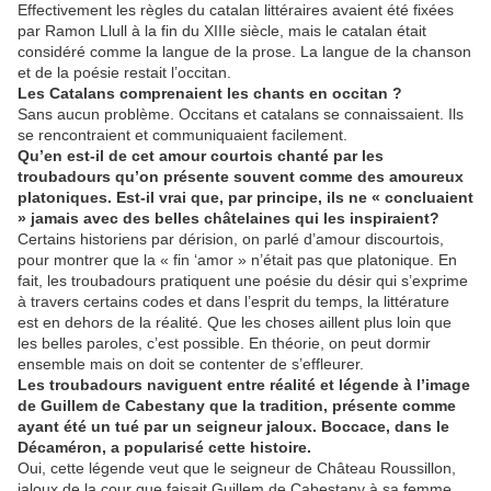
Effectivement les règles du catalan littéraires avaient été fixées
par Ramon Llull à la fin du XIIIe siècle, mais le catalan était
considéré comme la langue de la prose. La langue de la chanson
et de la poésie restait l’occitan.
Les Catalans comprenaient les chants en occitan ?
Sans aucun problème. Occitans et catalans se connaissaient. Ils
se rencontraient et communiquaient facilement.
Qu’en est-il de cet amour courtois chanté par les
troubadours qu’on présente souvent comme des amoureux
platoniques. Est-il vrai que, par principe, ils ne « concluaient
» jamais avec des belles châtelaines qui les inspiraient?
Certains historiens par dérision, on parlé d’amour discourtois,
pour montrer que la « fin ‘amor » n’était pas que platonique. En
fait, les troubadours pratiquent une poésie du désir qui s’exprime
à travers certains codes et dans l’esprit du temps, la littérature
est en dehors de la réalité. Que les choses aillent plus loin que
les belles paroles, c’est possible. En théorie, on peut dormir
ensemble mais on doit se contenter de s’effleurer.
Les troubadours naviguent entre réalité et légende à l’image
de Guillem de Cabestany que la tradition, présente comme
ayant été un tué par un seigneur jaloux. Boccace, dans le
Décaméron, a popularisé cette histoire.
Oui, cette légende veut que le seigneur de Château Roussillon,
jaloux de la cour que faisait Guillem de Cabestany à sa femme