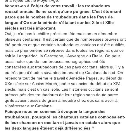
et a rejeté tout le Moyen Age.
Venons-en à l’objet de votre travail : les troubadours
roussillonnais. Ils ne sont qu’une poignée. C’est étonnant
parce que le nombre de troubadours dans les Pays de
langue d’Oc sur la période s’étalant sur les XIIe et XIIIe
siècles est très important.
Oui, je n’ai pas le chiffre précis en tête mais on en dénombre
plusieurs centaines. Il est certain que de nombreuses œuvres ont
été perdues et que certains troubadours catalans ont été oubliés,
mais ce phénomène se retrouve dans toutes les régions, que ce
soit le Languedoc, la Gascogne, l’Auvergne ou l’Italie. On peut
aussi noter que de nombreuses monographies ont été
consacrées aux troubadours de ces pays occitans, alors qu’il y a
eu très peu d’études savantes émanant de Catalans du sud. On
retiendra tout de même le travail d’Amédée Pages, au début du
XXe siècle sur Ausias March, poète valencien du début du XIVe
siècle, mais c’est un cas isolé. Les historiens occitans se sont
préoccupés des troubadours de leur région sans doute parce
qu’ils avaient assez de grain à moudre chez eux sans avoir à
s’intéresser aux Catalans.
Puisque nous en sommes à évoquer la langue des
troubadours, pourquoi les chanteurs catalans composaient-
ils leur chanson en occitan et jamais en catalan alors que
les deux langues étaient déjà différenciées ?