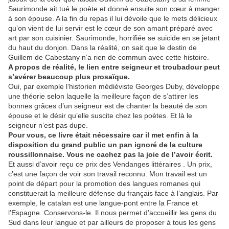
Saurimonde ait tué le poète et donné ensuite son cœur à manger
à son épouse. A la fin du repas il lui dévoile que le mets délicieux
qu’on vient de lui servir est le cœur de son amant préparé avec
art par son cuisinier. Saurimonde, horrifiée se suicide en se jetant
du haut du donjon. Dans la réalité, on sait que le destin de
Guillem de Cabestany n’a rien de commun avec cette histoire.
A propos de réalité, le lien entre seigneur et troubadour peut
s’avérer beaucoup plus prosaïque.
Oui, par exemple l’historien médiéviste Georges Duby, développe
une théorie selon laquelle la meilleure façon de s’attirer les
bonnes grâces d’un seigneur est de chanter la beauté de son
épouse et le désir qu’elle suscite chez les poètes. Et là le
seigneur n’est pas dupe.
Pour vous, ce livre était nécessaire car il met enfin à la
disposition du grand public un pan ignoré de la culture
roussillonnaise. Vous ne cachez pas la joie de l’avoir écrit.
Et aussi d’avoir reçu ce prix des Vendanges littéraires . Un prix,
c’est une façon de voir son travail reconnu. Mon travail est un
point de départ pour la promotion des langues romanes qui
constituerait la meilleure défense du français face à l’anglais. Par
exemple, le catalan est une langue-pont entre la France et
l’Espagne. Conservons-le. Il nous permet d’accueillir les gens du
Sud dans leur langue et par ailleurs de proposer à tous les gens