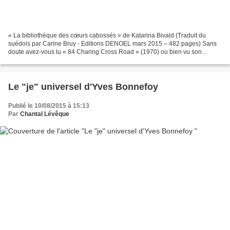
« La bibliothèque des cœurs cabossés » de Katarina Bivald (Traduit du
suédois par Carine Bruy - Editions DENOEL mars 2015 – 482 pages) Sans
doute avez-vous lu « 84 Charing Cross Road » (1970) ou bien vu son
adaptation cinématographique qui réunit à l’écran,...
Le "je" universel d'Yves Bonnefoy
Publié le 10/08/2015 à 15:13
Par
Chantal Lévêque