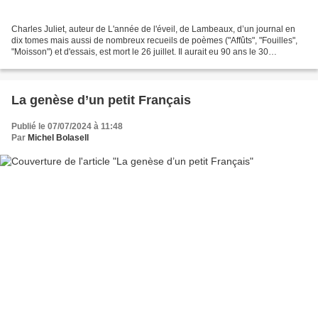
Charles Juliet, auteur de L'année de l'éveil, de Lambeaux, d’un journal en
dix tomes mais aussi de nombreux recueils de poèmes ("Affûts", "Fouilles",
"Moisson") et d'essais, est mort le 26 juillet. Il aurait eu 90 ans le 30
septembre prochain. Il fut...
La genèse d’un petit Français
Publié le 07/07/2024 à 11:48
Par
Michel Bolasell