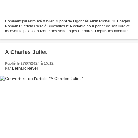
Comment j’ai retrouvé Xavier Dupont de Ligonnés Albin Michel, 281 pages
Romain Puértolas sera à Rivesaltes le 6 octobre pour parler de son livre et
recevoir le prix Jean-Morer des Vendanges littéraires. Depuis les aventures
du fakir et de son armoire...
A Charles Juliet
Publié le 27/07/2024 à 15:12
Par
Bernard Revel