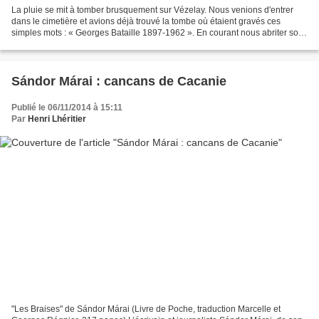
La pluie se mit à tomber brusquement sur Vézelay. Nous venions d'entrer
dans le cimetière et avions déjà trouvé la tombe où étaient gravés ces
simples mots : « Georges Bataille 1897-1962 ». En courant nous abriter sous
un grand arbre, de l'autre côté...
Sándor Márai : cancans de Cacanie
Publié le 06/11/2014 à 15:11
Par
Henri Lhéritier
"Les Braises" de Sándor Márai (Livre de Poche, traduction Marcelle et