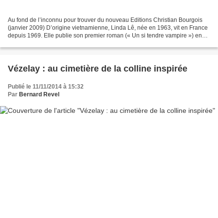
Au fond de l’inconnu pour trouver du nouveau Editions Christian Bourgois
(janvier 2009) D’origine vietnamienne, Linda Lê, née en 1963, vit en France
depuis 1969. Elle publie son premier roman (« Un si tendre vampire ») en
1986. Elle est surtout remarquée...
Vézelay : au cimetière de la colline inspirée
Publié le 11/11/2014 à 15:32
Par
Bernard Revel