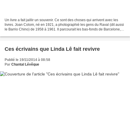
Un livre a fait jaillir un souvenir. Ce sont des choses qui arrivent avec les
livres. Joan Colom, né en 1921, a photographié les gens du Raval (dit aussi
le Barrio Chino) de 1958 à 1961. Il parcourait les bas-fonds de Barcelone,
son appareil photo Rollei...
Ces écrivains que Linda Lê fait revivre
Publié le 19/11/2014 à 08:58
Par
Chantal Lévêque