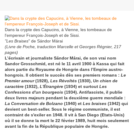
Dans la crypte des Capucins, à Vienne, les tombeaux de
l'empereur François-Joseph et de Sissi.
"Les Braises
" de Sándor Márai
(Livre de Poche, traduction Marcelle et Georges Régnier, 217
pages)
L’écrivain et journaliste Sándor Márai, de son vrai nom
Sandor Grosschmid, est né le 11 avril 1900 à Kassa qui fait
alors partie du Royaume de Hongrie dans l’Empire austro-
hongrois. Il obtient le succès dès ses premiers romans :
Le
Premier amour
(1928),
Les Révoltés
(1930),
Un chien de
caractère
(1932),
L'Étrangère
(1934) et surtout
Les
Confessions d'un bourgeois
(1934). Antifasciste, il publie
deux livres majeurs pendant la deuxième guerre mondiale :
La Conversation de Bolzano
(1940) et
Les braises
(1942) qui
devient un best-seller. Sous le régime communiste, il est
contraint de s'exiler en 1948. Il vit à San Diego (Etats-Unis)
où il se donne la mort le 22 février 1989, huit mois seulement
avant la fin de la République populaire de Hongrie.