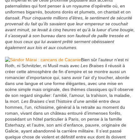
qu’impérial et de cette proximité populaire aux accents
paternalistes qui font penser à un royaume d’opérette où, en
uniformes bigarrés, boutons dorés et plumets, on chantait et on
dansait.
Pour cinquante millions d’êtres, le sentiment de sécurité
provenait du fait qu’ils savaient que leur empereur se couchait
avant minuit, se levait à cinq heures et qu’à la lueur d’une bougie,
il s’asseyait à son bureau dans son fauteuil de paille tressée et
que tous ceux qui lui avaient prêté serment obéissaient
également aux lois et aux coutumes.
Bien sûr l’auteur n’est ni
Roth, ni Schnitzler, ni Musil mais avec
Les Braises
il réussit à
créer cette atmosphère de fin d’empire et se montre aussi un
romancier d’importance qui, sans avoir l’air d’y toucher, aborde
dans une langue et une forme élégantes, avec une mise en
scène simple mais originale, des thèmes classiques qu’il observe
de son regard singulier: l’amitié, l’amour, la trahison, la maladie,
la mort.
Les Braises
c’est l’histoire d’une amitié entre deux
hommes, l’un, richissime, général à la retraite au moment du
roman, vivant dans un château entouré d’immenses forêts,
possédant un hôtel particulier à Paris, on pense à la famille
Esterhazy, et l’autre, son ami d’enfance, pauvre, originaire de
Galicie, ayant abandonné la carrière militaire. Il s’est passé
quelque chose de violent et définitif entre eux dont ils doivent