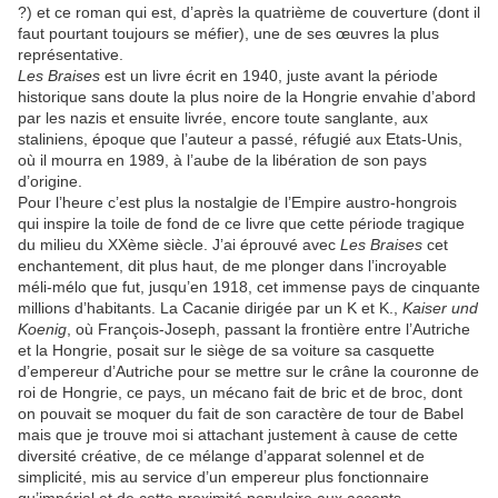
?) et ce roman qui est, d’après la quatrième de couverture (dont il
faut pourtant toujours se méfier), une de ses œuvres la plus
représentative.
Les Braises
est un livre écrit en 1940, juste avant la période
historique sans doute la plus noire de la Hongrie envahie d’abord
par les nazis et ensuite livrée, encore toute sanglante, aux
staliniens, époque que l’auteur a passé, réfugié aux Etats-Unis,
où il mourra en 1989, à l’aube de la libération de son pays
d’origine.
Pour l’heure c’est plus la nostalgie de l’Empire austro-hongrois
qui inspire la toile de fond de ce livre que cette période tragique
du milieu du XXème siècle. J’ai éprouvé avec
Les Braises
cet
enchantement, dit plus haut, de me plonger dans l’incroyable
méli-mélo que fut, jusqu’en 1918, cet immense pays de cinquante
millions d’habitants. La Cacanie dirigée par un K et K.,
Kaiser und
Koenig
, où François-Joseph, passant la frontière entre l’Autriche
et la Hongrie, posait sur le siège de sa voiture sa casquette
d’empereur d’Autriche pour se mettre sur le crâne la couronne de
roi de Hongrie, ce pays, un mécano fait de bric et de broc, dont
on pouvait se moquer du fait de son caractère de tour de Babel
mais que je trouve moi si attachant justement à cause de cette
diversité créative, de ce mélange d’apparat solennel et de
simplicité, mis au service d’un empereur plus fonctionnaire