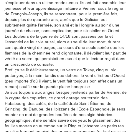
s’expliquer dans un ultime rendez-vous. Ils ont fait ensemble leur
jeunesse et leur apprentissage militaire à Vienne, sous le règne
de François-Joseph, ils se rencontrent, pour la première fois,
depuis plus de quarante ans, après que le Galicien eut
subitement quitté l’armée, son ami et la Hongrie au soir d’une
journée de chasse, sans explication, pour s’installer en Orient.
Les douleurs de la guerre de 14/18 sont passées par là et
l’essentiel de leur vie aussi, alors au seuil de leur mort, durant
cent quatre vingt dix pages, au cours d’une seule soirée que les
flammes de la cheminée rend clignotante, il dévoilent leur part de
vérité du secret qui persistait en eux et que le lecteur reçoit dans
un crescendo de curiosité.
Bref, ça se lit délicieusement, un verre de Tokay, cinq ou six
puttonyos, à la main, tandis que dehors, le vent d’Est ou d’Ouest
(peu importe d’où il vient, le vent fait toujours bon effet dans un
roman) souffle sur la grande plaine hongroise.
Je suis toujours aux anges lorsque j’entends parler de Vienne, de
la crypte des capucins, ce grand garage souterrain des
Habsbourg, des cafés, de la cathédrale Saint-Étienne, de
Grinzing, du Danube, des lipizzans de l’Ecole Espagnole, je sens
monter en moi de grandes bouffées de nostalgie historico-
géographique, il me semble suivre des yeux le glissement des
feuilles mortes en automne sur le Ring et j’observe les petits tas
qu’elles forment au pied des grands marronniers (et tant pis si ce