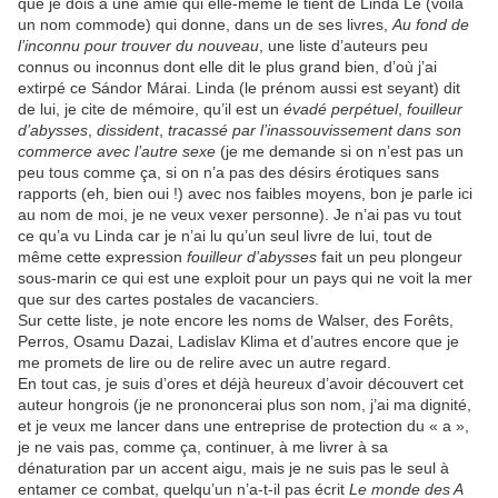
que je dois à une amie qui elle-même le tient de Linda Lé (voilà
un nom commode) qui donne, dans un de ses livres,
Au fond
de
l’inconnu pour trouver du nouveau
, une liste d’auteurs peu
connus ou inconnus dont elle dit le plus grand bien, d’où j’ai
extirpé ce Sándor Márai. Linda (le prénom aussi est seyant) dit
de lui, je cite de mémoire, qu’il est un
évadé perpétuel
,
fouilleur
d’abysses
,
dissident
,
tracassé par l’inassouvissement dans son
commerce avec l’autre sexe
(je me demande si on n’est pas un
peu tous comme ça, si on n’a pas des désirs érotiques sans
rapports (eh, bien oui !) avec nos faibles moyens, bon je parle ici
au nom de moi, je ne veux vexer personne). Je n’ai pas vu tout
ce qu’a vu Linda car je n’ai lu qu’un seul livre de lui, tout de
même cette expression
fouilleur d’abysses
fait un peu plongeur
sous-marin ce qui est une exploit pour un pays qui ne voit la mer
que sur des cartes postales de vacanciers.
Sur cette liste, je note encore les noms de Walser, des Forêts,
Perros, Osamu Dazai, Ladislav Klima et d’autres encore que je
me promets de lire ou de relire avec un autre regard.
En tout cas, je suis d’ores et déjà heureux d’avoir découvert cet
auteur hongrois (je ne prononcerai plus son nom, j’ai ma dignité,
et je veux me lancer dans une entreprise de protection du « a »,
je ne vais pas, comme ça, continuer, à me livrer à sa
dénaturation par un accent aigu, mais je ne suis pas le seul à
entamer ce combat, quelqu’un n’a-t-il pas écrit
Le monde des A