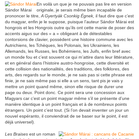
En voilà un que je ne pouvais pas lire en version
Sándor Márai
originale, je serais même bien incapable de
prononcer le titre,
A Gyertyák Csonkig Égnek,
il faut dire que c’est
du magyar, enfin je le suppose, puisque l’auteur Sándor Márai est
hongrois et les Hongrois outre qu’ils ont cette manie de poser des
accents aigus sur des « a » obligeant à de détestables
contorsions de clavier, possèdent une histoire commune avec les
Autrichiens, les Tchèques, les Polonais, les Ukrainiens, les
Allemands, les Russes, les Bohémiens, les Juifs, enfin bref avec
un monde fou et c’est souvent ce qui m’attire dans leur littérature,
et en général dans l’histoire austro-hongroise, cette diversité et
cette collision des nationalités, des traditions, des folklores, des
arts, des regards sur le monde, je ne sais pas si cette phrase est
finie, je ne sais même pas si elle a un sens, tant pis je vais y
mettre un point quand même, sinon elle risque de durer une
page ou deux. Point donc. Ce point sera une concession aux
Magyars car c’est un point magyar même s’il se présente d’une
manière identique à un point français et à de nombreux points
étrangers. Un point c’est tout. (Si l’on devait inventer un jour un
nouvel espéranto, il conviendrait de se baser sur le point, il est
déjà universel).
Les Braises
est un roman