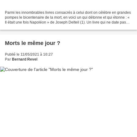
Parmi les innombrables livres consacrés à celui dont on célèbre en grandes
pompes le bicentenaire de la mort, en voici un qui détonne et qui étonne : «
Il était une fois Napoléon » de Joseph Delteil (1). Un livre qui ne date pas
d’hier. Il parut en 1929,...
Morts le même jour ?
Publié le 11/05/2021 à 10:27
Par
Bernard Revel