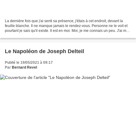
La dernière fois que j'ai senti sa présence, j'étais à cet endroit, devant la
feuille blanche. Il ne manque jamais le rendez-vous. Personne ne le voit et
pourtant je sais qu'il existe. Il est en moi. Moi, je me connais un peu. J'ai mes
idées, mes petits...
Le Napoléon de Joseph Delteil
Publié le 19/05/2021 à 09:17
Par
Bernard Revel