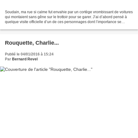
Soudain, ma rue si calme fut envahie par un cortège vrombissant de voitures
qui montaient sans gêne sur le trottoir pour se garer. J’ai d’abord pensé à
quelque visite officielle d’un de ces personnages dont l’importance se
mesure à son souci d’être, en...
Rouquette, Charlie...
Publié le 04/01/2016 à 15:24
Par
Bernard Revel