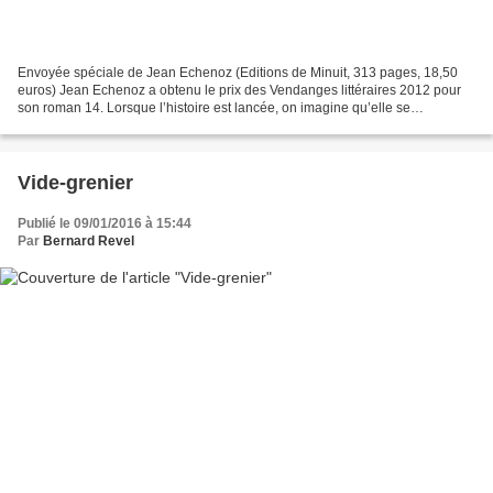
Envoyée spéciale de Jean Echenoz (Editions de Minuit, 313 pages, 18,50
euros) Jean Echenoz a obtenu le prix des Vendanges littéraires 2012 pour
son roman 14. Lorsque l’histoire est lancée, on imagine qu’elle se
constituera de bric et de broc avec des...
Vide-grenier
Publié le 09/01/2016 à 15:44
Par
Bernard Revel