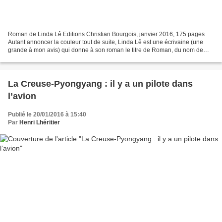
Roman de Linda Lê Editions Christian Bourgois, janvier 2016, 175 pages
Autant annoncer la couleur tout de suite, Linda Lê est une écrivaine (une
grande à mon avis) qui donne à son roman le titre de Roman, du nom de
son personnage principal, lequel est...
La Creuse-Pyongyang : il y a un pilote dans
l’avion
Publié le 20/01/2016 à 15:40
Par
Henri Lhéritier