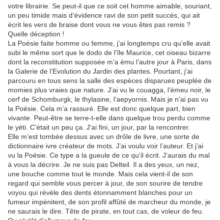
votre librairie. Se peut-il que ce soit cet homme aimable, souriant,
un peu timide mais d’évidence ravi de son petit succès, qui ait
écrit les vers de braise dont vous ne vous êtes pas remis ?
Quelle déception !
La Poésie faite homme ou femme, j’ai longtemps cru qu’elle avait
subi le même sort que le dodo de l’île Maurice, cet oiseau bizarre
dont la reconstitution supposée m’a ému l’autre jour à Paris, dans
la Galerie de l’Evolution du Jardin des plantes. Pourtant, j’ai
parcouru en tous sens la salle des espèces disparues peuplée de
momies plus vraies que nature. J’ai vu le couagga, l’émeu noir, le
cerf de Schomburgk, le thylasine, l’aepyornis. Mais je n’ai pas vu
la Poésie. Cela m’a rassuré. Elle est donc quelque part, bien
vivante. Peut-être se terre-t-elle dans quelque trou perdu comme
le yéti. C’était un peu ça. J’ai fini, un jour, par la rencontrer.
Elle m’est tombée dessus avec un drôle de livre, une sorte de
dictionnaire ivre créateur de mots. J’ai voulu voir l’auteur. Et j’ai
vu la Poésie. Ce type a la gueule de ce qu’il écrit. J’aurais du mal
à vous la décrire. Je ne suis pas Delteil. Il a des yeux, un nez,
une bouche comme tout le monde. Mais cela vient-il de son
regard qui semble vous percer à jour, de son sourire de tendre
voyou qui révèle des dents étonnamment blanches pour un
fumeur impénitent, de son profil affûté de marcheur du monde, je
ne saurais le dire. Tête de pirate, en tout cas, de voleur de feu.