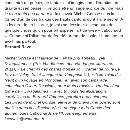
concentré de poésie, de fantaisie, d’imagination, d’émotion, de
gravité et j’en passe.
« Je dois être un sage je broie du noir mais
je n’en mets pas partout »
, fait savoir Michel Gorsse sous la
forme d’un de ces haïkus des hauts cantons dont il a le secret. A
la lecture de La Licorne, je vois se dessiner les contours de
quelque chose qu’on pourrait appeler l’art de vivre « cabochard
». Comme si l’allumeur de feu débordant de chaleur humaine en
avait mis partout.
Bernard Revel
Michel Gorsse est l’auteur de « Ni loup ni agneau : yéti », «
Divagalâmes » (Prix Vendémiaire des Vendanges littéraires
2011), « Le chemin des chants d’oiseaux » (carnet de route Le
Puy-en-Velay- Saint-Jacques de Compostelle), « Tsiin Tsiguidi »
(récit d’un voyage en Mongolie), et, avec son camarade
cabochard Gilbert Desclaux, de « Mots croisés ». Un deuxième
tome de « Divagalâmes », avec toujours les illustrations
surréalistes de Bernard Combes, paraîtra prochainement.
Les livres de Michel Gorsse, éleveur de chevaux et poète, sont
publiés dans la collection «Asile poétique » du Cercle des
authentiques Cabochards de l’If. Renseignements :
lacavale@wanadoo.fr