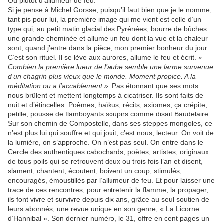
Ou plutôt d’allumeur de feu.
Si je pense à Michel Gorsse, puisqu’il faut bien que je le nomme,
tant pis pour lui, la première image qui me vient est celle d’un
type qui, au petit matin glacial des Pyrénées, bourre de bûches
une grande cheminée et allume un feu dont la vue et la chaleur
sont, quand j’entre dans la pièce, mon premier bonheur du jour.
C’est son rituel. Il se lève aux aurores, allume le feu et écrit.
«
Combien la première lueur de l’aube semble une larme survenue
d’un chagrin plus vieux que le monde. Moment propice. A la
méditation ou a l’accablement ».
Pas étonnant que ses mots
nous brûlent et mettent longtemps à cicatriser. Ils sont faits de
nuit et d’étincelles. Poèmes, haïkus, récits, axiomes, ça crépite,
pétille, pousse de flamboyants soupirs comme disait Baudelaire.
Sur son chemin de Compostelle, dans ses steppes mongoles, ce
n’est plus lui qui souffre et qui jouit, c’est nous, lecteur. On voit de
la lumière, on s’approche. On n’est pas seul. On entre dans le
Cercle des authentiques cabochards, poètes, artistes, originaux
de tous poils qui se retrouvent deux ou trois fois l’an et disent,
slament, chantent, écoutent, boivent un coup, stimulés,
encouragés, émoustillés par l’allumeur de feu. Et pour laisser une
trace de ces rencontres, pour entretenir la flamme, la propager,
ils font vivre et survivre depuis dix ans, grâce au seul soutien de
leurs abonnés, une revue unique en son genre, « La Licorne
d’Hannibal ». Son dernier numéro, le 31, offre en cent pages un