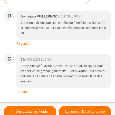
D
Dominique VUILLERMOZ
10/11/2025 00:37
J'ai connu Michel dans les années 90 à Amélie-les-Bains, j'ai
illustré les livres que je lui ai achetés (persos). Je pense fort à
lui.
Répondre
C
Ch.
09/08/2013 17:56
Bel hommage à Michel Gorsse. <br /> &quot;Un sage&quot;
en effet, d'une grande générosité... <br /> &quot;...qui broie du
noir, mais n'en mets pas partout&quot; : puisse-t-il faire des
émules !
Répondre
< Des cadavres froids
La jeune fille et la justice