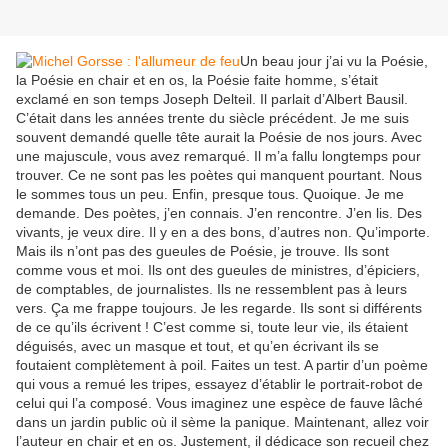
Un beau jour j’ai vu la Poésie,
la Poésie en chair et en os, la Poésie faite homme, s’était
exclamé en son temps Joseph Delteil. Il parlait d’Albert Bausil.
C’était dans les années trente du siècle précédent. Je me suis
souvent demandé quelle tête aurait la Poésie de nos jours. Avec
une majuscule, vous avez remarqué. Il m’a fallu longtemps pour
trouver. Ce ne sont pas les poètes qui manquent pourtant. Nous
le sommes tous un peu. Enfin, presque tous. Quoique. Je me
demande. Des poètes, j’en connais. J’en rencontre. J’en lis. Des
vivants, je veux dire. Il y en a des bons, d’autres non. Qu’importe.
Mais ils n’ont pas des gueules de Poésie, je trouve. Ils sont
comme vous et moi. Ils ont des gueules de ministres, d’épiciers,
de comptables, de journalistes. Ils ne ressemblent pas à leurs
vers. Ça me frappe toujours. Je les regarde. Ils sont si différents
de ce qu’ils écrivent ! C’est comme si, toute leur vie, ils étaient
déguisés, avec un masque et tout, et qu’en écrivant ils se
foutaient complètement à poil. Faites un test. A partir d’un poème
qui vous a remué les tripes, essayez d’établir le portrait-robot de
celui qui l’a composé. Vous imaginez une espèce de fauve lâché
dans un jardin public où il sème la panique. Maintenant, allez voir
l’auteur en chair et en os. Justement, il dédicace son recueil chez