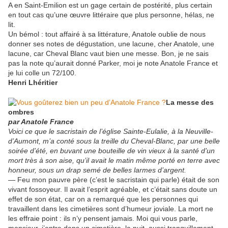
A en Saint-Emilion est un gage certain de postérité, plus certain
en tout cas qu’une œuvre littéraire que plus personne, hélas, ne
lit.
Un bémol : tout affairé à sa littérature, Anatole oublie de nous
donner ses notes de dégustation, une lacune, cher Anatole, une
lacune, car Cheval Blanc vaut bien une messe. Bon, je ne sais
pas la note qu’aurait donné Parker, moi je note Anatole France et
je lui colle un 72/100.
Henri Lhéritier
La messe des
ombres
par Anatole France
Voici ce que le sacristain de l’église Sainte-Eulalie, à la Neuville-
d’Aumont, m’a conté sous la treille du Cheval-Blanc, par une belle
soirée d’été, en buvant une bouteille de vin vieux à la santé d’un
mort très à son aise, qu’il avait le matin même porté en terre avec
honneur, sous un drap semé de belles larmes d’argent.
— Feu mon pauvre père (c’est le sacristain qui parle) était de son
vivant fossoyeur. Il avait l’esprit agréable, et c’était sans doute un
effet de son état, car on a remarqué que les personnes qui
travaillent dans les cimetières sont d’humeur joviale. La mort ne
les effraie point : ils n’y pensent jamais. Moi qui vous parle,