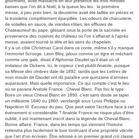
gourmand, avait massacré en leur présence les trois messes
basses que l’on dit à Noël, à la queue leu leu : la première
messe, à peu près bien, la deuxième avait été taillée en pièces et
la troisième complètement éparpillée. Les odeurs de charcuterie,
de volailles en sauce, de viandes rôties, les effluves de
Chateauneuf du pape, glissant sous la porte de la sacristie en
provenance des cuisines du château où l’on s’affairait à l’après
messe, avaient tourné la tête et les sens du chapelain.
Il y a un côté
Christmas Carol
dans ce conte, même s’il y manque
l’immortel Scrooge. Léon Bloy, jaloux comme un tigre et méchant
comme une gale, disait d’Alphonse Daudet qu’il était un vil
imitateur de Dickens. Ici, le copieur c’est plutôt Anatole, puisque
sa
Messe des ombres
date de 1892, tandis que les
Lettres de
mon moulin
de Daudet ont dû paraître une quinzaine d’années
auparavant. Mais quelle importance. Ce qui compte c’est le lieu
où se pavane Anatole France : Cheval Blanc. Pas fou le type.
Boire un vieux Cheval Blanc en 1890, c’est sans doute se taper
un millésime 1840 ou 1860, vendangé sous Louis Philippe ou
Napoléon III. Excusez du peu. Que peut valoir l’écriture face à cet
événement si considérable ? Anatole France ne risque plus d’être
oublié, il est maintenant inscrit dans la légende de Cheval Blanc.
Bonne affaire, France, dans les temps qui viennent l’histoire
retiendra plus facilement le luxe tonitruant d’une propriété viticole
que l’art d’un écrivain. Être adossé à un premier grand crû classé