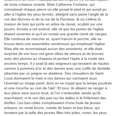
de toute créature vivante. Mais Catherine Fontaine, qui
connaissait chaque pierre où elle posait le pied et qui aurait pu
aller à l’église les yeux fermés, atteignit sans peine l’angle de la
rue des Nonnes et de la rue de la Paroisse, là où s’élève la
maison de bois qui porte un arbre de Jessé, sculpté sur une
poutre. Arrivée à cet endroit, elle vit que les portes de l’église
étaient ouvertes et qu’il en sortait une grande clarté de cierges.
Elle continua de marcher et, ayant franchi le porche, elle se
trouva dans une assemblée nombreuse qui emplissait l’église.
Mais elle ne reconnaissait aucun des assistants, et elle était
surprise de voir tous ces gens vêtus de velours et de brocart,
avec des plumes au chapeau et portant l’épée à la mode des
anciens temps. Il y avait là des seigneurs qui tenaient de hautes
cannes à pommes d’or et des dames avec une coiffe de dentelle
attachée par un peigne en diadème. Des chevaliers de Saint-
Louis donnaient la main à ces dames qui cachaient sous
l’éventail un visage peint, dont on ne voyait que la tempe poudrée
et une mouche au coin de l’œil ! Et tous, ils allaient se ranger à
leur place sans aucun bruit, et l’on n’entendait, tandis qu’ils
marchaient, ni le son des pas sur les dalles ni le frôlement des
étoffes. Les bas-côtés s’emplissaient d’une foule de jeunes
artisans, en veste brune, culotte de basin et bas bleus, qui
tenaient par la taille des jeunes filles très jolies, roses, les yeux