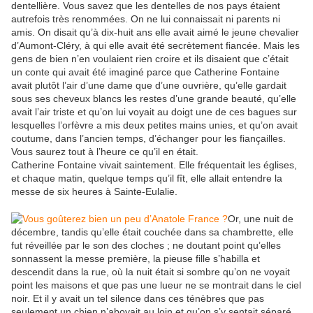
dentellière. Vous savez que les dentelles de nos pays étaient
autrefois très renommées. On ne lui connaissait ni parents ni
amis. On disait qu’à dix-huit ans elle avait aimé le jeune chevalier
d’Aumont-Cléry, à qui elle avait été secrètement fiancée. Mais les
gens de bien n’en voulaient rien croire et ils disaient que c’était
un conte qui avait été imaginé parce que Catherine Fontaine
avait plutôt l’air d’une dame que d’une ouvrière, qu’elle gardait
sous ses cheveux blancs les restes d’une grande beauté, qu’elle
avait l’air triste et qu’on lui voyait au doigt une de ces bagues sur
lesquelles l’orfèvre a mis deux petites mains unies, et qu’on avait
coutume, dans l’ancien temps, d’échanger pour les fiançailles.
Vous saurez tout à l’heure ce qu’il en était.
Catherine Fontaine vivait saintement. Elle fréquentait les églises,
et chaque matin, quelque temps qu’il fît, elle allait entendre la
messe de six heures à Sainte-Eulalie.
Or, une nuit de
décembre, tandis qu’elle était couchée dans sa chambrette, elle
fut réveillée par le son des cloches ; ne doutant point qu’elles
sonnassent la messe première, la pieuse fille s’habilla et
descendit dans la rue, où la nuit était si sombre qu’on ne voyait
point les maisons et que pas une lueur ne se montrait dans le ciel
noir. Et il y avait un tel silence dans ces ténèbres que pas
seulement un chien n’aboyait au loin et qu’on s’y sentait séparé