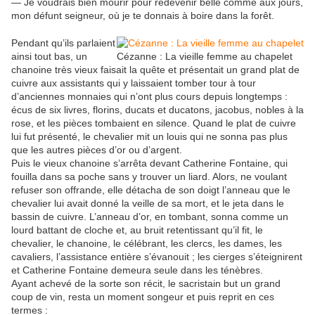
— Je voudrais bien mourir pour redevenir belle comme aux jours,
mon défunt seigneur, où je te donnais à boire dans la forêt.
Pendant qu’ils parlaient
ainsi tout bas, un
Cézanne : La vieille femme au chapelet
chanoine très vieux faisait la quête et présentait un grand plat de
cuivre aux assistants qui y laissaient tomber tour à tour
d’anciennes monnaies qui n’ont plus cours depuis longtemps :
écus de six livres, florins, ducats et ducatons, jacobus, nobles à la
rose, et les pièces tombaient en silence. Quand le plat de cuivre
lui fut présenté, le chevalier mit un louis qui ne sonna pas plus
que les autres pièces d’or ou d’argent.
Puis le vieux chanoine s’arrêta devant Catherine Fontaine, qui
fouilla dans sa poche sans y trouver un liard. Alors, ne voulant
refuser son offrande, elle détacha de son doigt l’anneau que le
chevalier lui avait donné la veille de sa mort, et le jeta dans le
bassin de cuivre. L’anneau d’or, en tombant, sonna comme un
lourd battant de cloche et, au bruit retentissant qu’il fit, le
chevalier, le chanoine, le célébrant, les clercs, les dames, les
cavaliers, l’assistance entière s’évanouit ; les cierges s’éteignirent
et Catherine Fontaine demeura seule dans les ténèbres.
Ayant achevé de la sorte son récit, le sacristain but un grand
coup de vin, resta un moment songeur et puis reprit en ces
termes :