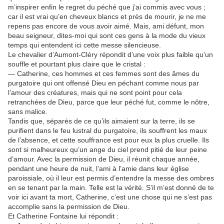
m’inspirer enfin le regret du péché que j’ai commis avec vous ;
car il est vrai qu’en cheveux blancs et près de mourir, je ne me
repens pas encore de vous avoir aimé. Mais, ami défunt, mon
beau seigneur, dites-moi qui sont ces gens à la mode du vieux
temps qui entendent ici cette messe silencieuse.
Le chevalier d’Aumont-Cléry répondit d’une voix plus faible qu’un
souffle et pourtant plus claire que le cristal :
— Catherine, ces hommes et ces femmes sont des âmes du
purgatoire qui ont offensé Dieu en péchant comme nous par
l’amour des créatures, mais qui ne sont point pour cela
retranchées de Dieu, parce que leur péché fut, comme le nôtre,
sans malice.
Tandis que, séparés de ce qu’ils aimaient sur la terre, ils se
purifient dans le feu lustral du purgatoire, ils souffrent les maux
de l’absence, et cette souffrance est pour eux la plus cruelle. Ils
sont si malheureux qu’un ange du ciel prend pitié de leur peine
d’amour. Avec la permission de Dieu, il réunit chaque année,
pendant une heure de nuit, l’ami à l’amie dans leur église
paroissiale, où il leur est permis d’entendre la messe des ombres
en se tenant par la main. Telle est la vérité. S’il m’est donné de te
voir ici avant ta mort, Catherine, c’est une chose qui ne s’est pas
accomplie sans la permission de Dieu.
Et Catherine Fontaine lui répondit :