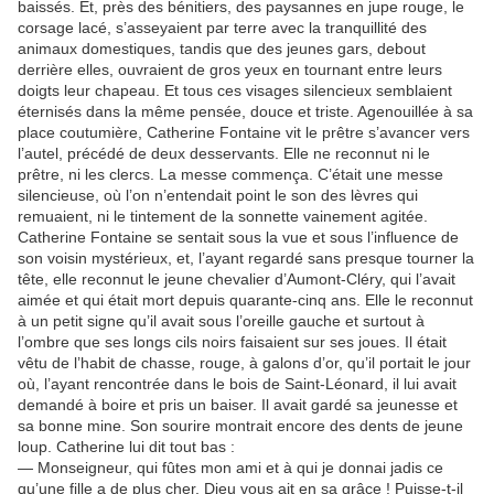
baissés. Et, près des bénitiers, des paysannes en jupe rouge, le
corsage lacé, s’asseyaient par terre avec la tranquillité des
animaux domestiques, tandis que des jeunes gars, debout
derrière elles, ouvraient de gros yeux en tournant entre leurs
doigts leur chapeau. Et tous ces visages silencieux semblaient
éternisés dans la même pensée, douce et triste. Agenouillée à sa
place coutumière, Catherine Fontaine vit le prêtre s’avancer vers
l’autel, précédé de deux desservants. Elle ne reconnut ni le
prêtre, ni les clercs. La messe commença. C’était une messe
silencieuse, où l’on n’entendait point le son des lèvres qui
remuaient, ni le tintement de la sonnette vainement agitée.
Catherine Fontaine se sentait sous la vue et sous l’influence de
son voisin mystérieux, et, l’ayant regardé sans presque tourner la
tête, elle reconnut le jeune chevalier d’Aumont-Cléry, qui l’avait
aimée et qui était mort depuis quarante-cinq ans. Elle le reconnut
à un petit signe qu’il avait sous l’oreille gauche et surtout à
l’ombre que ses longs cils noirs faisaient sur ses joues. Il était
vêtu de l’habit de chasse, rouge, à galons d’or, qu’il portait le jour
où, l’ayant rencontrée dans le bois de Saint-Léonard, il lui avait
demandé à boire et pris un baiser. Il avait gardé sa jeunesse et
sa bonne mine. Son sourire montrait encore des dents de jeune
loup. Catherine lui dit tout bas :
— Monseigneur, qui fûtes mon ami et à qui je donnai jadis ce
qu’une fille a de plus cher, Dieu vous ait en sa grâce ! Puisse-t-il