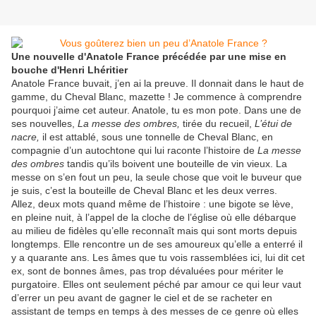
Une nouvelle d'Anatole France précédée par une mise en
bouche d'Henri Lhéritier
Anatole France buvait, j’en ai la preuve. Il donnait dans le haut de
gamme, du Cheval Blanc, mazette ! Je commence à comprendre
pourquoi j’aime cet auteur. Anatole, tu es mon pote. Dans une de
ses nouvelles,
La messe des ombres,
tirée du recueil,
L’étui de
nacre,
il est attablé, sous une tonnelle de Cheval Blanc, en
compagnie d’un autochtone qui lui raconte l’histoire de
La messe
des ombres
tandis qu’ils boivent une bouteille de vin vieux. La
messe on s’en fout un peu, la seule chose que voit le buveur que
je suis, c’est la bouteille de Cheval Blanc et les deux verres.
Allez, deux mots quand même de l’histoire : une bigote se lève,
en pleine nuit, à l’appel de la cloche de l’église où elle débarque
au milieu de fidèles qu’elle reconnaît mais qui sont morts depuis
longtemps. Elle rencontre un de ses amoureux qu’elle a enterré il
y a quarante ans. Les âmes que tu vois rassemblées ici, lui dit cet
ex, sont de bonnes âmes, pas trop dévaluées pour mériter le
purgatoire. Elles ont seulement péché par amour ce qui leur vaut
d’errer un peu avant de gagner le ciel et de se racheter en
assistant de temps en temps à des messes de ce genre où elles