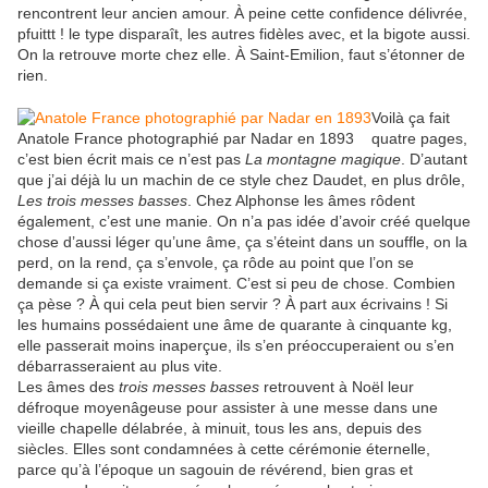
rencontrent leur ancien amour. À peine cette confidence délivrée,
pfuittt ! le type disparaît, les autres fidèles avec, et la bigote aussi.
On la retrouve morte chez elle. À Saint-Emilion, faut s’étonner de
rien.
Voilà ça fait
Anatole France photographié par Nadar en 1893
quatre pages,
c’est bien écrit mais ce n’est pas
La montagne
magique
. D’autant
que j’ai déjà lu un machin de ce style chez Daudet, en plus drôle,
Les trois messes basses
. Chez Alphonse les âmes rôdent
également, c’est une manie. On n’a pas idée d’avoir créé quelque
chose d’aussi léger qu’une âme, ça s’éteint dans un souffle, on la
perd, on la rend, ça s’envole, ça rôde au point que l’on se
demande si ça existe vraiment. C’est si peu de chose. Combien
ça pèse ? À qui cela peut bien servir ? À part aux écrivains ! Si
les humains possédaient une âme de quarante à cinquante kg,
elle passerait moins inaperçue, ils s’en préoccuperaient ou s’en
débarrasseraient au plus vite.
Les âmes des
trois messes basses
retrouvent à Noël leur
défroque moyenâgeuse pour assister à une messe dans une
vieille chapelle délabrée, à minuit, tous les ans, depuis des
siècles. Elles sont condamnées à cette cérémonie éternelle,
parce qu’à l’époque un sagouin de révérend, bien gras et