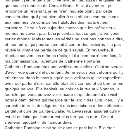
monsieur, j’entre dans un cimetière, la nuit, aussi tranquillement
que sous la tonnelle du Cheval-Blanc. Et si, d’aventure, je
rencontre un revenant, je ne m’en inquiète point, par cette
considération qu’il peut bien aller à ses affaires comme je vais
aux miennes. Je connais les habitudes des morts et leur
caractère. Je sais à ce sujet des choses que les prêtres eux-
mêmes ne savent pas. Et si je contais tout ce que j’ai vu, vous
seriez étonné. Mais toutes les vérités ne sont pas bonnes à dire,
et mon père, qui pourtant aimait à conter des histoires, n’a pas
révélé la vingtième partie de ce qu’il savait. En revanche, il
répétait souvent les mêmes récits, et il a bien narré cent fois, à
ma connaissance, l’aventure de Catherine Fontaine.
Catherine Fontaine était une vieille demoiselle qu’il lui souvenait
d’avoir vue quand il était enfant. Je ne serais point étonné qu’il y
eût encore dans le pays jusqu’à trois vieillards qui se rappellent
avoir ouï parler d’elle, car elle était très connue et de bon renom,
quoique pauvre. Elle habitait, au coin de la rue aux Nonnes, la
tourelle que vous pouvez voir encore et qui dépend d’un vieil
hôtel à demi détruit qui regarde sur le jardin des Ursulines. Il y a
sur cette tourelle des figures et des inscriptions a demi effacées.
Le défunt curé de Sainte-Eulalie, M. Levasseur, assurait qu’il y
est dit en latin que l’amour est plus fort que la mort. Ce qui
s’entend, ajoutait-il, de l’amour divin.
Catherine Fontaine vivait seule dans ce petit logis. Elle était