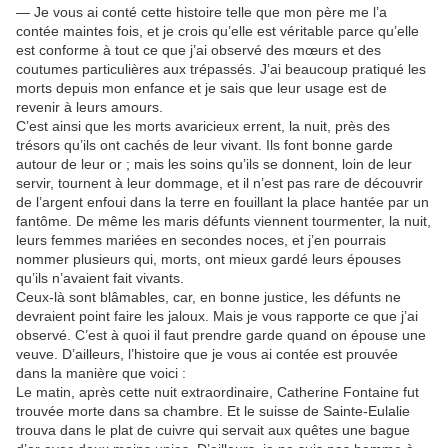
— Je vous ai conté cette histoire telle que mon père me l’a
contée maintes fois, et je crois qu’elle est véritable parce qu’elle
est conforme à tout ce que j’ai observé des mœurs et des
coutumes particulières aux trépassés. J’ai beaucoup pratiqué les
morts depuis mon enfance et je sais que leur usage est de
revenir à leurs amours.
C’est ainsi que les morts avaricieux errent, la nuit, près des
trésors qu’ils ont cachés de leur vivant. Ils font bonne garde
autour de leur or ; mais les soins qu’ils se donnent, loin de leur
servir, tournent à leur dommage, et il n’est pas rare de découvrir
de l’argent enfoui dans la terre en fouillant la place hantée par un
fantôme. De même les maris défunts viennent tourmenter, la nuit,
leurs femmes mariées en secondes noces, et j’en pourrais
nommer plusieurs qui, morts, ont mieux gardé leurs épouses
qu’ils n’avaient fait vivants.
Ceux-là sont blâmables, car, en bonne justice, les défunts ne
devraient point faire les jaloux. Mais je vous rapporte ce que j’ai
observé. C’est à quoi il faut prendre garde quand on épouse une
veuve. D’ailleurs, l’histoire que je vous ai contée est prouvée
dans la manière que voici :
Le matin, après cette nuit extraordinaire, Catherine Fontaine fut
trouvée morte dans sa chambre. Et le suisse de Sainte-Eulalie
trouva dans le plat de cuivre qui servait aux quêtes une bague