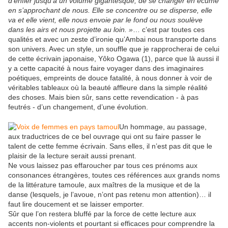
d’enfler jusqu’à un volume gigantesque, de se changer en écume
en s’approchant de nous. Elle se concentre ou se disperse, elle
va et elle vient, elle nous envoie par le fond ou nous soulève
dans les airs et nous projette au loin. »
… c’est par toutes ces
qualités et avec un zeste d’ironie qu’Ambai nous transporte dans
son univers. Avec un style, un souffle que je rapprocherai de celui
de cette écrivain japonaise, Yôko Ogawa (1), parce que là aussi il
y a cette capacité à nous faire voyager dans des imaginaires
poétiques, empreints de douce fatalité, à nous donner à voir de
véritables tableaux où la beauté affleure dans la simple réalité
des choses. Mais bien sûr, sans cette revendication - à pas
feutrés - d’un changement, d’une évolution.
Un hommage, au passage,
aux traductrices de ce bel ouvrage qui ont su faire passer le
talent de cette femme écrivain. Sans elles, il n’est pas dit que le
plaisir de la lecture serait aussi prenant.
Ne vous laissez pas effaroucher par tous ces prénoms aux
consonances étrangères, toutes ces références aux grands noms
de la littérature tamoule, aux maîtres de la musique et de la
danse (lesquels, je l’avoue, n’ont pas retenu mon attention)… il
faut lire doucement et se laisser emporter.
Sûr que l’on restera bluffé par la force de cette lecture aux
accents non-violents et pourtant si efficaces pour comprendre la