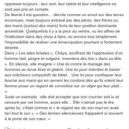
oppresse toujours : leur sort, leur talent et leur intelligence ne
sont pas pris en compte.
De liberté il est question… décrite comme un envol sur des terres
inconnues, mais toujours entravé par des pères, des frères ou
des maris (surtout des maris) forts de leur position dominante
ancestrale. Quelquefois il y a la peur au ventre, ou les affres de
l’indécision dans des choix à faire, ou encore tout simplement
l’impossibilité de réaliser une émancipation pourtant si fortement
désirée.
Dans
« Les ailes brisées »,
Châya, souffrant de l’oppression d’un
homme laid, pingre et vulgaire, inventera des lois « dans sa tête
». En silence, elle imagine
« Une loi contre le mariage des
hommes au torse lisse et glabre. Une loi pour interdire le baiser
aux mâcheurs compulsifs de bétel... Une loi pour confisquer leur
bourse aux maris qui en serrent les cordons dès qu’ils voient leur
femme poser un regard de convoitise sur un objet qui leur plait…
».
Juste un exemple : elle doit accepter que son courrier soit lu et
censuré par cet homme, avant elle… Elle n’aimait pas le lire
après lui, c’était comme si
« le regard sec de son mari en avait
tari tout le suc ». « Des larmes silencieuses frappaient si souvent
à la porte de son cœur. »