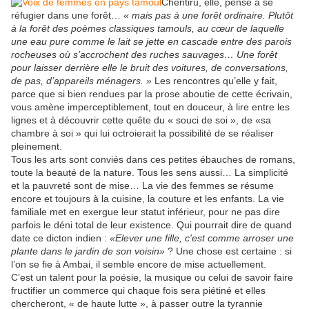
Chentiru, elle, pense à se
réfugier dans une forêt…
« mais pas à une forêt ordinaire. Plutôt
à la forêt des poèmes classiques tamouls, au cœur de laquelle
une eau pure comme le lait se jette en cascade entre des parois
rocheuses où s’accrochent des ruches sauvages… Une forêt
pour laisser derrière elle le bruit des voitures, de conversations,
de pas, d’appareils ménagers. »
Les rencontres qu’elle y fait,
parce que si bien rendues par la prose aboutie de cette écrivain,
vous amène imperceptiblement, tout en douceur, à lire entre les
lignes et à découvrir cette quête du « souci de soi », de «sa
chambre à soi » qui lui octroierait la possibilité de se réaliser
pleinement.
Tous les arts sont conviés dans ces petites ébauches de romans,
toute la beauté de la nature. Tous les sens aussi… La simplicité
et la pauvreté sont de mise… La vie des femmes se résume
encore et toujours à la cuisine, la couture et les enfants. La vie
familiale met en exergue leur statut inférieur, pour ne pas dire
parfois le déni total de leur existence. Qui pourrait dire de quand
date ce dicton indien :
«Elever une fille, c'est comme arroser une
plante dans le jardin de son voisin»
? Une chose est certaine : si
l’on se fie à Ambai, il semble encore de mise actuellement.
C’est un talent pour la poésie, la musique ou celui de savoir faire
fructifier un commerce qui chaque fois sera piétiné et elles
chercheront, « de haute lutte », à passer outre la tyrannie