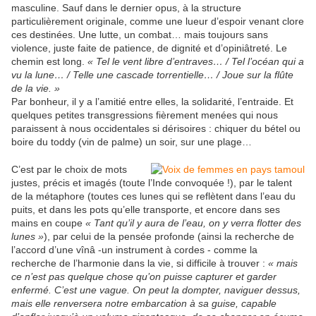
masculine. Sauf dans le dernier opus, à la structure
particulièrement originale, comme une lueur d’espoir venant clore
ces destinées. Une lutte, un combat… mais toujours sans
violence, juste faite de patience, de dignité et d’opiniâtreté. Le
chemin est long.
« Tel le vent libre d’entraves… / Tel l’océan qui a
vu la lune… / Telle une cascade torrentielle… / Joue sur la flûte
de la vie. »
Par bonheur, il y a l’amitié entre elles, la solidarité, l’entraide. Et
quelques petites transgressions fièrement menées qui nous
paraissent à nous occidentales si dérisoires : chiquer du bétel ou
boire du toddy (vin de palme) un soir, sur une plage…
C’est par le choix de mots
justes, précis et imagés (toute l’Inde convoquée !), par le talent
de la métaphore (toutes ces lunes qui se reflètent dans l’eau du
puits, et dans les pots qu’elle transporte, et encore dans ses
mains en coupe
« Tant qu’il y aura de l’eau, on y verra flotter des
lunes »
), par celui de la pensée profonde (ainsi la recherche de
l’accord d’une vînâ -un instrument à cordes - comme la
recherche de l’harmonie dans la vie, si difficile à trouver :
« mais
ce n’est pas quelque chose qu’on puisse capturer et garder
enfermé. C’est une vague. On peut la dompter, naviguer dessus,
mais elle renversera notre embarcation à sa guise, capable