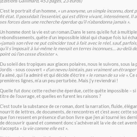
(Editions Gallimard, 453 pages, 23 euros)
C’est le portrait d’un homme,
« un anonyme, un simple inconnu, dont 
fit état. Il possédait l’essentiel, qui est d’être vivant, intensément. I
ses forces dans une recherche éperdue qu’il n’abandonna jamais »
.
Un homme dont la vie est un roman.Dans le sens qu’elle fut à multiple
rebondissements, quête d’un impossible idéal qui chaque fois lui éc
«jamais son rêve ne put coïncider tout à fait avec le réel, sauf, parfoi
qu’il s’imposait à lui-même le menait en terres inconnues… au-delà d
point où l’on cesse d’exister ».
Du soleil des tropiques aux glaces polaires, nous le suivons, sous la
Jordis - sous couvert
« d’un neveu lointain, pas vraiment un étranger
l’a aimé, qui l’a admiré et qui décide d’écrire
« le roman de sa vie ».
Ce q
premières lignes, m’a un peu perturbée. Mais j’y reviendrai !
Quelle fut donc cette recherche éperdue, cette quête impossible – si 
titre de l’ouvrage, et quelles en furent les raisons ?
C’est toute la substance de ce roman, dont la narration, fluide, élégan
nourrit de lettres, de documents, de rencontres et c’est avec cette s
que l’on ressent en présence d’un bon livre que j’en ai tourné les der
de découvrir quand et comment donc s’achèverait la vie de cet aventu
n’accepta
« la vie comme elle est »
.