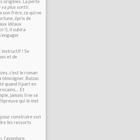
es origines. La perte
 va plus sortir.
a son frère, ce qui ne
ortune, épris de
 aux idéaux
!), il subira
 s’engager
instructif ! Se
ques et de
zes, c’est le roman
 à témoigner. Balzac
té quand il part en
arocains… Et
le, jamais il ne se
l’épreuve qui le met
 pour construire son
dre les ressorts
n, l’aventure