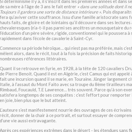
Si déterminisme il y a, il s’inscrit dans les premières années et dans s
de sa mère à l’âge de 3 ans le fait entrer
« dans une solitude dont il ne
Toujours il gardera une sorte de distance intérieure »
. Puis disparaîtr
fera qu’aviver cette souffrance. Issu d’une famille aristocrate sans f
hauts faits, de gloire et de lointains qu’il découvre dans ses lectures
chevaleresques (n’a-t-il pas parmi ses ancêtres un mousquetaire du roi 
l’éducation d’un père sévère, rigide, conventionnel qui le poussera à
rapidement dans l’école de cavalerie à Saint-Cyr.
Commence sa période héroïque… qui n’est pas ma préférée, mais c’est 
mêlent alors, dans le récit, tout à la fois la précision de faits histori
nombreuses références littéraires.
Quant il se retrouve en Syrie, en 1928, à la tête de 120 cavaliers Dru
de Pierre Benoit. Quand il est en Algérie, c’est Camus qui est appelé
fait une incursion quand il se marie, en Touraine. Jünger largement ci
Italie, à l’assaut du Mont Faito avec sa troupe du 8ème tirailleurs m
Rimbaud, Foucauld, T.E Lawrence… très souvent. Parce qu’à son exemp
satisfera longtemps de ses conquêtes : c’est l’effort pour remporter 
en joie, bien plus que le but atteint.
L’auteure s’est manifestement nourrie des ouvrages de ces écrivains
récit, donner de la chair à ce portrait, et surtout essayer de compren
d’une vie aussi extravagante.
Après ces expériences extrêmes dans le désert - les étendues sans fi