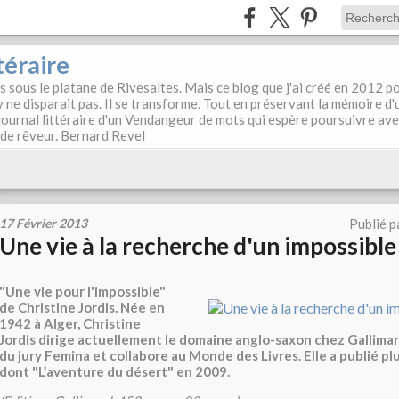
téraire
es sous le platane de Rivesaltes. Mais ce blog que j'ai créé en 2012 p
y ne disparait pas. Il se transforme. Tout en préservant la mémoire d'
e journal littéraire d'un Vendangeur de mots qui espère poursuivre av
, de rêveur. Bernard Revel
17 Février 2013
Publié p
Une vie à la recherche d'un impossible
"Une vie pour l'impossible"
de Christine Jordis. Née en
1942 à Alger, Christine
Jordis dirige actuellement le domaine anglo-saxon chez Gallimard.
du jury Femina et collabore au Monde des Livres. Elle a publié pl
dont "L’aventure du désert" en 2009.