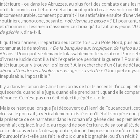
intérieure - ou dans les Abruzzes, au plus fort des combats dans les
où il découvrira cet état de détachement qui lui fera ressentir une lib
incommensurable, comment pourrait-il se satisfaire ensuite d’une vie
routinière, monotone, pesante,
« où rien ne se passe »
? Et pourtant,
et d’honneur, il essaiera d’assumer ce choix qu’il a fait plus jeune. 20
de gâchis »
, dira-t-il.
Il quittera l’armée, il repartira seul cette fois… au Pôle Nord, puis a
communauté de moines.
« De la banquise aux tropiques, de l’igloo au
65 ans ! Pourquoi, se demande inlassablement le narrateur. Pour retr
d’ivresse lucide dont il a fait l’expérience pendant la guerre ? Pour é
intérieur, pour y trouver le silence ? A la recherche d’un état de dé
«Pour atteindre un absolu sans visage – sa vérité » ?
Une quête mysti
inépuisable. Impossible ?
Il y a dans le roman de Christine Jordis de forts accents d’incompréhe
qui sourde, quand elle juge, quand elle prend parti, quand elle compar
dénonce. Ce n’est pas un récit objectif, répète-t-elle…
Mais ce n’est que lorsque j’ai découvert qu’Henri de Foucancourt, ce
dresse le portrait, a véritablement existé et qu’il était son père que 
la présence de ce narrateur dans le roman m’a gênée dès les premières
semblait déplacé, inutile, au regard de son écriture, de sa tonalité, d
cette découverte m’a désappointée, donné l’impression de m’être fai
Pourquoi n’a-t-elle pas fait le choix d’une biographie, ou d’un récit ?