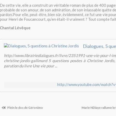
De cette vie, elle a construit un véritable roman de plus de 400 pa
probable de son amour, de son admiration, de son inlassable quête de
pardon.Pour elle, peut-être, bien sûr, évidemment, ce fut une vie pour
pour Henri de Foucancourt, qu’en était-il vraiment ? Tout compte fait
Chantal Lévêque
http://www.librairiedialogues.fr/livre/2351991-une-vie-pour-l-im
christine-jordis-gallimard 5 questions posées à Christine Jordis, 
parution du livre Une vie pour ...
http://www.youtube.com/watch
Plein le dos de Géronimo
Marie NDiaye rallume le f