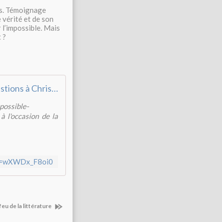
ges. Témoignage
 vérité et de son
 l’impossible. Mais
 ?
Dialogues, 5 questions à Christine Jordis
possible-
à l'occasion de la
?v=wXWDx_F8oi0
eu de la littérature