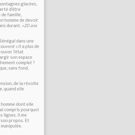
 montagnes glacées,
erté d’être
 de famille,
 en homme de devoir
 ans durant.
«20 ans
u Sénégal dans une
 couvent »
.Il a plus de
ouver l’état
largir son espace
tachement complet ?
que, sans fond,
nsion, de la révolte
e, quand elle
t homme dont elle
j’ai compris pourquoi
 lignes. Il me
e son propos. Et
t manipulée.