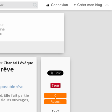
Connexion
+
Créer mon blog
our
une
ec
ar
Chantal Lévêque
 rêve
 Elle fait partie
0
usieurs ouvrages,
Repost