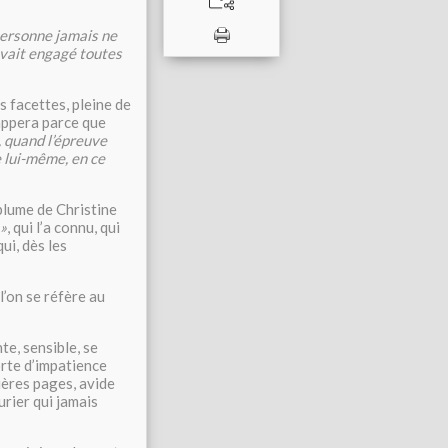
personne jamais ne
l avait engagé toutes
s facettes, pleine de
happera parce que
s, quand l’épreuve
e lui-même, en ce
 plume de Christine
 »
, qui l’a connu, qui
ui, dès les
l’on se réfère au
te, sensible, se
orte d’impatience
nières pages, avide
rier qui jamais