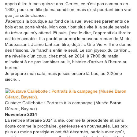
appris à lire à mes quinze ans. Certes, ce n’est pas commun en
1883, pour une fille de ma condition, mais c’est pourtant bien vrai
que j’ai cette chance.
J’aperçois la boutique au fond de la rue, avec ses parements de
bois et sa porte vitrée. Mon cœur bat plus vite à la seule pensée
du trésor qui m’y attend. Et puis, j’ose le dire, l’apprenti du libraire
est bien aimable. Il a gardé pour moi le nouveau roman de M. de
Maupassant. J’aime tant son titre, déjà : « Une Vie ». Il me donne
des frissons. Je franchis enfin le seuil. Le son joyeux du carillon…
me réveille d’un coup, chez moi, en 2014, à 7h00 du matin,
m’invitant à ne pas lambiner au lit, histoire d’arriver à l’heure au
bureau.
Je prépare mon café, mais je suis encore là-bas, au XIXème
siècle…
Gustave Caillebotte : Portraits à la campagne (Musée Baron
Gérard, Bayeux).
Novembre 2014
La rentrée littéraire 2014 a été, comme la précédente et sans
doute comme la prochaine, généreuse en nouveautés. Les prix
plus ou moins prestigieux ont été décernés, parfois avec goût,