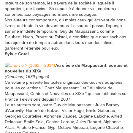
mœurs de son temps, les travers de la société à laquelle il
appartient, me fascine. Sa capacité à donner vie, couleurs et
sonorités, aux paysages normands me subjugue.
Nos auteurs contemporains, du moins ceux qui écrivent de bons
livres, ont toute la vie devant nous. Ils sauront passer l’éponge
sur une infidélité temporaire. Guy de Maupassant, comme
Flaubert, Hugo, Proust ou Tolstoï, à condition que nous sachions
les rejoindre de temps à autres dans leurs mondes infinis,
garderont l’éternité pour eux.
Sylvie Coral
Au siècle de Maupassant, contes et
nouvelles du XIXè
(Omnibus, 1639 pages)
Ce volume présente les textes originaux des œuvres adaptées
pour les collections " Chez Maupassant " et " Au siècle de
Maupassant, Contes et Nouvelles du XIXe " qui sont diffusées sur
France Télévisions depuis fin 2007.
Leurs auteurs sont, outre Guy de Maupassant : Jules Barbey
d'Aurevilly, Honoré de Balzac, Victor Hugo, Emile Gaboriau,
Georges Courteline, Alphonse Daudet, Eugène Labiche, Alfred
Delacour, Emile Zola, Gaston Leroux, Jules Renard, Alphonse
Allais, Anatole France, Gyp, Octave Mirbeau, Eugène Chavette,