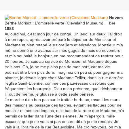
Novem
Berthe Morisot : L'ombrelle verte (Cleveland Museum).
bre
1883
Aujourd’hui, c’est mon jour de congé. Un jeudi sur deux, j’ai droit
à mon repos, après avoir préparé le déjeuner de Monsieur et
Madame et bien retapé leurs oreillers et édredons. Monsieur m’a
même donné une avance sur mes gages du mois de novembre
et m’a souhaité le bonjour, en me recommandant de rentrer pour
20 heures. Je suis au service de Monsieur et Madame depuis
trois ans. Oh, je ne me plains pas de mon sort, car ma vie
pourrait être bien plus dure. Imaginez un peu si, pour gagner ma
pitance, je devais loger chez Madame Tellier, dans la rue derrière
l’église Saint-Etienne, comme ces pauvresses dissolues que
fréquentent les bourgeois. Dieu m’en préserve, quel déshonneur
! Tout de même, je glousse à cette seule pensée.
Je marche d’un bon pas sur le trottoir herbeux, rasant les murs
des maisons au passage des fiacres, évitant les flaques pour ne
mouiller ni mes brodequins, ni le bas de la robe que Madame m’a
permis de tailler dans l’une des siennes. Je m’aperçois, mille
excuses, que je ne vous ai pas encore dit où je me rendais. Je
vais à la librairie de la rue Beauvoisine. Me croirez-vous, on m’a