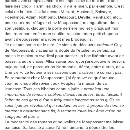
parfois avec complaisance. Il est impossible de tout lire, il faut
faire des choix. Parmi les choix, il y a le mien, par exemple. C’est
celui de la fuite. J’ai fui devant Vuillard, Hustvedt, Salvayre,
Foenkinos, Adam, Nothomb, Delacourt, Deville, Reinhardt, etc…
pour courir me réfugier chez Maupassant, m’engouffrant dans
son vestibule, claquant la porte derrière moi et y plaquant mon
dos, reprenant enfin mon souffle, rajustant mon petit chapeau
avant d’épousseter ma robe et mes brodequins.
Je n’ai pas honte de le dire. Je viens de découvrir
vraiment
Guy
de Maupassant. J’avais sans doute dû l’étudier autrefois, au
moins le minimum syndical pour passer un bac littéraire avant de
passer à autre chose. Allez savoir pourquoi j’ai éprouvé le besoin,
aujourd’hui, de parcourir sa Normandie, décor, entre autres, de «
Une vie ». Le lecteur a ses raisons que la raison ne connaît pas.
En retournant chez Maupassant, j’ai éprouvé ce qu’éprouve
Jeanne lorsqu’elle revient aux Peuples, la maison de sa
jeunesse. Tous ces bibelots connus jadis «
prenaient une
importance de témoins oubliés, d’amis retrouvés. Ils lui faisaient
l’effet de ces gens qu’on a fréquentés longtemps sans qu’ils se
soient jamais révélés et qui soudain, un soir, à propos de rien, se
mettent à bavarder sans fin, à raconter toute leur âme qu’on ne
soupçonnait pas.
»
La modernité des romans et nouvelles de Maupassant me laisse
pantoise. Sa faculté à saisir l’âme humaine, à dépeindre les