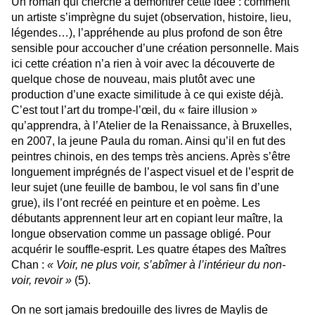
Un roman qui cherche à démontrer cette idée : comment
un artiste s’imprègne du sujet (observation, histoire, lieu,
légendes…), l’appréhende au plus profond de son être
sensible pour accoucher d’une création personnelle. Mais
ici cette création n’a rien à voir avec la découverte de
quelque chose de nouveau, mais plutôt avec une
production d’une exacte similitude à ce qui existe déjà.
C’est tout l’art du trompe-l’œil, du « faire illusion »
qu’apprendra, à l’Atelier de la Renaissance, à Bruxelles,
en 2007, la jeune Paula du roman. Ainsi qu’il en fut des
peintres chinois, en des temps très anciens. Après s’être
longuement imprégnés de l’aspect visuel et de l’esprit de
leur sujet (une feuille de bambou, le vol sans fin d’une
grue), ils l’ont recréé en peinture et en poème. Les
débutants apprennent leur art en copiant leur maître, la
longue observation comme un passage obligé. Pour
acquérir le souffle-esprit. Les quatre étapes des Maîtres
Chan :
« Voir, ne plus voir, s’abîmer à l’intérieur du non-
voir, revoir »
(5).
On ne sort jamais bredouille des livres de Maylis de