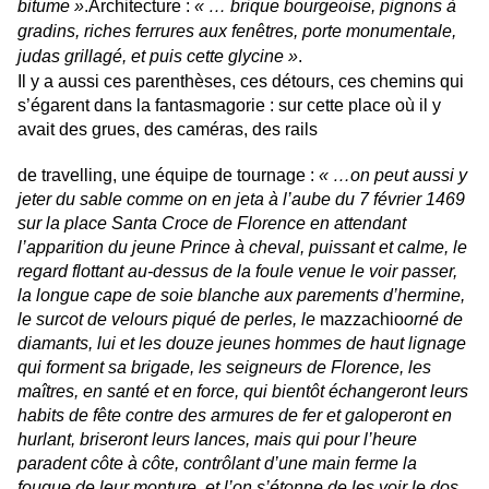
bitume »
.
Architecture
:
« … brique bourgeoise, pignons à
gradins, riches ferrures aux fenêtres, porte monumentale,
judas grillagé, et puis cette glycine »
.
Il y a aussi ces parenthèses, ces détours, ces chemins qui
s’égarent dans la fantasmagorie : sur cette place où il y
avait des grues, des caméras, des rails
de travelling, une équipe de tournage :
« …on peut aussi y
jeter du sable comme on en jeta à l’aube du 7 février 1469
sur la place Santa Croce de Florence en attendant
l’apparition du jeune Prince à cheval, puissant et calme, le
regard flottant au-dessus de la foule venue le voir passer,
la longue cape de soie blanche aux parements d’hermine,
le surcot de velours piqué de perles, le
mazzachio
orné de
diamants, lui et les douze jeunes hommes de haut lignage
qui forment sa brigade, les seigneurs de Florence, les
maîtres, en santé et en force, qui bientôt échangeront leurs
habits de fête contre des armures de fer et galoperont en
hurlant, briseront leurs lances, mais qui pour l’heure
paradent côte à côte, contrôlant d’une main ferme la
fougue de leur monture, et l’on s’étonne de les voir le dos