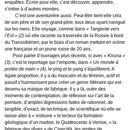
enquêtes. Ecrire pour elle, c’est découvrir, apprendre,
s’initier à d’autres mondes.
C’est une aventurière aussi. Peut-être tient-elle cela
de son père et de son grand-père, tous deux ayant navigué
sur les mers. Elle voyage, comme dans
« Tangente vers
l’Est » (2)
où elle raconte sa traversée de la Russie à bord
du Transsibérien, par le biais d’un roman mettant en scène
une française et un jeune russe de 20 ans.
Pour parler d’ouvrages plus récents, si avec
«
Kiruna »
(3),
c’est le reportage qui l’emporte, dans
« Un monde à
portée de main » (4)
,
le ying et le yang s’équilibrent. A
égale proportion, il y a du masculin et du féminin, actif et
passif s’harmonisent pour créer un genre littéraire qui est
devenu sa marque de fabrique. Il y a là, outre des
moments de contemplation, de réflexion sur l’art de la
peinture, d’amples digressions faites de rationnel, de
tangible, d’exact, de technique, de scientifique où elle se
laisse aller à « instruire » le lecteur (la formation
géologique d’un marbre, le Quattrocento à Venise, « la
fabrique des rêves » de Cinecittà, les grottes de