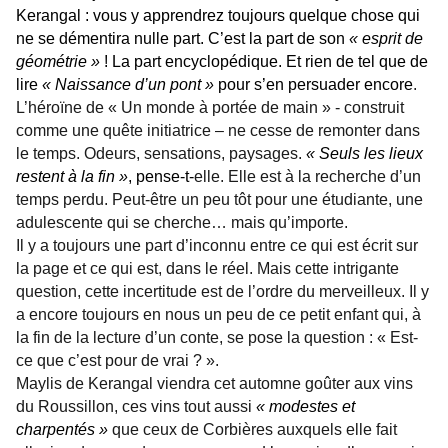
Kerangal : vous y apprendrez toujours quelque chose qui
ne se démentira nulle part. C’est la part de son
« esprit de
géométrie »
! La part encyclopédique. Et rien de tel que de
lire
« Naissance d’un pont »
pour s’en persuader encore
.
L’héroïne de « Un monde à portée de main » - construit
comme une quête initiatrice – ne cesse de remonter dans
le temps. Odeurs, sensations, paysages.
« Seuls les lieux
restent à la fin »
, pense-t-
elle. Elle est à la recherche d’un
temps perdu. Peut-être un peu tôt pour une étudiante, une
adulescente qui se cherche… mais qu’importe.
Il y a toujours une part d’inconnu entre ce qui est écrit sur
la page et ce qui est, dans le réel. Mais cette intrigante
question, cette incertitude est de l’ordre du merveilleux. Il y
a encore toujours en nous un peu de ce petit enfant qui, à
la fin de la lecture d’un conte, se pose la question : « Est-
ce que c’est pour de vrai ? ».
Maylis de Kerangal viendra cet automne goûter aux vins
du Roussillon, ces vins tout aussi
« modestes et
charpentés »
que ceux de Corbières auxquels elle fait