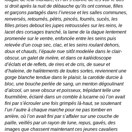
si droit après la nuit de débauche qu’ils ont connue, filles
et garçons partagés dans l’ivresse et les salles communes,
renversés, retournés, pétris, pincés, fourrés, sucés, les
filles prises debout les jupes retroussées sur les reins, le
lacet des corsages tranché, la lame de la dague lentement
promenée sur le ventre, enfoncée entre les seins puis
relevée d’un coup sec, clac, et les seins roulant dehors,
doux et chauds, l’épaule nue sitôt modelée dans le clair-
obscur, un galet de rivière, et dans ce kaléidoscope
d’éclats et de reflets, de rires et de cris, de sueur et
d’haleine, de halètements de toutes sortes, reviennent une
gorge blanche tendue dans le plaisir, la carotide durcie à
bloc, une bouche perlée de sang, un menton dégoulinant
d’alcool, un sexe obscur et poisseux, trépidant telle une
fourmilière, éclairé dans un comble à lucarne où l’on avait
fini par s’écrouler une fois grimpés là-haut, se soutenant
l’un l’autre à chaque marche pour ne pas tomber en
arrière, où l’on avait fini par s’affaler sur une couche de
paille, veillés par un rayon de lune, repus, gavés, des
images que chassent maintenant ces jeunes cavaliers