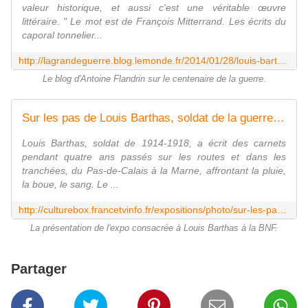
valeur historique, et aussi c'est une véritable œuvre
littéraire. " Le mot est de François Mitterrand. Les écrits du
caporal tonnelier...
http://lagrandeguerre.blog.lemonde.fr/2014/01/28/louis-barthas-les-tranchees-sans-mensonges/
Le blog d'Antoine Flandrin sur le centenaire de la guerre.
Sur les pas de Louis Barthas, soldat de la guerre de 1914, à la BNF
Louis Barthas, soldat de 1914-1918, a écrit des carnets
pendant quatre ans passés sur les routes et dans les
tranchées, du Pas-de-Calais à la Marne, affrontant la pluie,
la boue, le sang. Le ...
http://culturebox.francetvinfo.fr/expositions/photo/sur-les-pas-de-louis-barthas-soldat-de-la-guerre-de-1914-a-la-bnf-152919
La présentation de l'expo consacrée à Louis Barthas à la BNF.
Partager