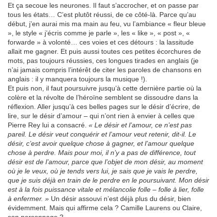
Et ça secoue les neurones. Il faut s’accrocher, et on passe par
tous les états… C’est plutôt réussi, de ce côté-là. Parce qu’au
début, j’en aurai mis ma main au feu, vu l’ambiance « fleur bleue
», le style « j’écris comme je parle », les « like », « post », «
forwarde » à volonté… ces voies et ces détours : la lassitude
allait me gagner. Et puis aussi toutes ces petites écorchures de
mots, pas toujours réussies, ces longues tirades en anglais (je
n’ai jamais compris l’intérêt de citer les paroles de chansons en
anglais : il y manquera toujours la musique !).
Et puis non, il faut poursuivre jusqu’à cette dernière partie où la
colère et la révolte de l’héroïne semblent se dissoudre dans la
réflexion. Aller jusqu’à ces belles pages sur le désir d’écrire, de
lire, sur le désir d’amour – qui n’ont rien à envier à celles que
Pierre Rey lui a consacré.
« Le désir et l’amour, ce n’est pas
pareil. Le désir veut conquérir et l’amour veut retenir, dit-il. Le
désir, c’est avoir quelque chose à gagner, et l’amour quelque
chose à perdre. Mais pour moi, il n’y a pas de différence, tout
désir est de l’amour, parce que l’objet de mon désir, au moment
où je le veux, où je tends vers lui, je sais que je vais le perdre,
que je suis déjà en train de le perdre en le poursuivant. Mon désir
est à la fois puissance vitale et mélancolie folle – folle à lier, folle
à enfermer. »
Un désir assouvi n’est déjà plus du désir, bien
évidemment. Mais qui affirme cela ? Camille Laurens ou Claire,