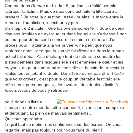
son personnage ?
Comme dans
Roman
de Linda Lê, au final la réalité semble
rattraper la fiction. Mais de quoi donc est faite la littérature à
présent ? Je pose la question ! A réduire ainsi la marge entre le
roman et l’autofiction, le lecteur s’y perd.
Un chapitre 2 intitulé
« Une histoire personnelle »,
doté de deux
citations limpides en exergue, et dans lequel elle s’adresse à son
éditeur pour dénoncer la censure, la crainte qu’il aurait d’un
procès pour « atteinte à la vie privée », ne peut que nous
renforcer dans l’idée que la « vraie falsification » dans le roman
actuel fait débat. A sa décharge tout de même, à connaître les
tristes démêlés dans lesquels elle s’est emmêlée le cœur et les
crayons, on peut comprendre chez elle ce besoin de travestir la
réalité tout en jetant le doute. Dans (être ou ne pas être !)
Celle
que vous croyez
, c’est pour le coup un véritable festival : elle
crée des « personnages », des avatars, des doubles fictifs à
foison. A vous de vous y retrouver !
Voilà donc un livre à
l’image de notre monde : ultra-connecté, divertissant, complexe
et déroutant. Et plein de mauvais sentiments…
Qui vous apprendra :
1/ qu’il faut se méfier des confidences sur les écrans. On vous
regarde, mais pas toujours pour vous faire du bien !