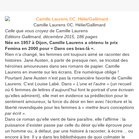
Camille Laurens ©C. Hélie/Gallimard
Celle que vous croyez
de Camille Laurens
Editions Gallimard, décembre 2015, 186 pages
Née en 1957 à Dijon, Camille Laurens a obtenu le prix
Femina en 2000 pour « Dans ces bras-là ».
Rien n’a changé, les femmes ont toujours aimé se raconter des
histoires. Jane Austen, à partir de presque rien, se tricotait des
héroïnes amoureuses dans ses romans de papier. Camille
Laurens en invente sur les écrans. Ere numérique oblige !
Pourtant Jane Austen n’est pas la romancière favorite de Camille
Laurens. C’est Louise Labé. Dans
« L’une et l’autre »
(un recueil
où 6 femmes de lettres d’aujourd’hui font le portrait d’une écrivain
qu’elles admirent), elle met en évidence sa prédilection pour le
sentiment amoureux, la force du désir en lien avec l’écriture et la
liberté revendiquée pour les femmes à
« mettre leurs conceptions
par écrit »
.
Dans ce roman qu’elle vient de faire paraître, elle l’affirme : la
puissance d’exister passe par celle du désir qu’elle éprouve pour
un homme ou, à défaut, par une histoire à raconter, à écrire… ou
encore à lire. Il y a dans les bibliothèques de quoi colmater le