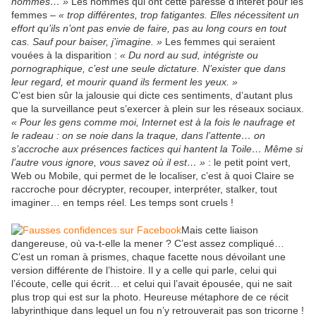
hommes… »
Les hommes qui ont cette paresse d’intérêt pour les
femmes –
« trop différentes, trop fatigantes. Elles nécessitent un
effort qu’ils n’ont pas envie de faire, pas au long cours en tout
cas. Sauf pour baiser, j’imagine. »
Les femmes qui seraient
vouées à la disparition :
« Du nord au sud, intégriste ou
pornographique, c’est une seule dictature. N’exister que dans
leur regard, et mourir quand ils ferment les yeux. »
C’est bien sûr la jalousie qui dicte ces sentiments, d’autant plus
que la surveillance peut s’exercer à plein sur les réseaux sociaux.
« Pour les gens comme moi, Internet est à la fois le naufrage et
le radeau : on se noie dans la traque, dans l’attente… on
s’accroche aux présences factices qui hantent la Toile… Même si
l’autre vous ignore, vous savez où il est… »
: le petit point vert,
Web ou Mobile, qui permet de le localiser, c’est à quoi Claire se
raccroche pour décrypter, recouper, interpréter, stalker, tout
imaginer… en temps réel. Les temps sont cruels !
Mais cette liaison
dangereuse, où va-t-elle la mener ? C’est assez compliqué…
C’est un roman à prismes, chaque facette nous dévoilant une
version différente de l’histoire. Il y a celle qui parle, celui qui
l’écoute, celle qui écrit… et celui qui l’avait épousée, qui ne sait
plus trop qui est sur la photo. Heureuse métaphore de ce récit
labyrinthique dans lequel un fou n’y retrouverait pas son tricorne !