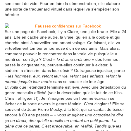
sentiment de vide. Pour en faire la démonstration, elle élabore
une sorte de traquenard virtuel dans lequel va s’empêtrer son
héroïne…
Sur une page de Facebook, il y a Claire, une jolie brune. Elle a 24
ans. Elle en cache une autre, la vraie, qui en a le double et qui
cherche ainsi à surveiller son amant volage. Ce faisant, elle va
virtuellement tomber amoureuse d’un de ses amis. Mais alors,
comment pouvoir le rencontrer dans la vraie vie puisqu’elle a
menti sur son âge ? C’est
« le drame ordinaire »
des femmes :
passé la cinquantaine, peuvent-elles continuer à exister, à
séduire, à s’inscrire dans leur désir ? Outrageuse injustice, parce
« les hommes, eux, refont leur vie, refont des enfants, refont le
monde jusqu’à leur mort»
sans se soucier de leur âge.
Et voilà que l’étendard féministe est levé. Avec une détestation du
genre masculin affiché (voir la description qu’elle fait de ce Kiss-
Chris : affligeant !). Je n’imagine pas un homme écrivain se
lâcher de la sorte envers le genre féminin. C’est cinglant ! Elle se
souvient de Jean-Pierre Mocky, à la télé, qui se vantait de baiser
encore à 80 ans passés –
« vous imaginez une octogénaire dire
ça en direct, dire qu’elle mouille en matant un petit jeune. La
gêne que ce serait. C’est irrecevable, en réalité. Tandis que les