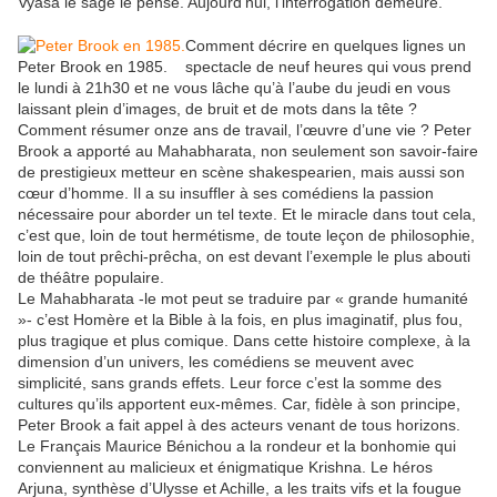
Vyasa le sage le pense. Aujourd’hui, l’interrogation demeure.
Comment décrire en quelques lignes un
Peter Brook en 1985.
spectacle de neuf heures qui vous prend
le lundi à 21h30 et ne vous lâche qu’à l’aube du jeudi en vous
laissant plein d’images, de bruit et de mots dans la tête ?
Comment résumer onze ans de travail, l’œuvre d’une vie ? Peter
Brook a apporté au Mahabharata, non seulement son savoir-faire
de prestigieux metteur en scène shakespearien, mais aussi son
cœur d’homme. Il a su insuffler à ses comédiens la passion
nécessaire pour aborder un tel texte. Et le miracle dans tout cela,
c’est que, loin de tout hermétisme, de toute leçon de philosophie,
loin de tout prêchi-prêcha, on est devant l’exemple le plus abouti
de théâtre populaire.
Le Mahabharata -le mot peut se traduire par « grande humanité
»- c’est Homère et la Bible à la fois, en plus imaginatif, plus fou,
plus tragique et plus comique. Dans cette histoire complexe, à la
dimension d’un univers, les comédiens se meuvent avec
simplicité, sans grands effets. Leur force c’est la somme des
cultures qu’ils apportent eux-mêmes. Car, fidèle à son principe,
Peter Brook a fait appel à des acteurs venant de tous horizons.
Le Français Maurice Bénichou a la rondeur et la bonhomie qui
conviennent au malicieux et énigmatique Krishna. Le héros
Arjuna, synthèse d’Ulysse et Achille, a les traits vifs et la fougue