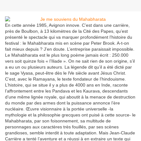
En cette année 1985, Avignon innove. C’est dans une carrière,
près de Boulbon, à 13 kilomètres de la Cité des Papes, qu’est
présenté le spectacle qui va marquer profondément l’histoire du
festival : le Mahabharata mis en scène par Peter Brook. A-t-on
fait mieux depuis ? J’en doute. L’entreprise paraissait impossible.
Le Mahabharata est le plus long poème jamais écrit : 250.000
vers soit quinze fois « l’Iliade ». On ne sait rien de son origine, s’il
a eu un ou plusieurs auteurs. La légende dit qu’il a été dicté par
le sage Vyasa, peut-être dès le IVe siècle avant Jésus Christ.
C’est, avec le Ramayana, le texte fondateur de l’hindouisme.
L’histoire, qui se situe il y a plus de 4000 ans en Inde, raconte
l’affrontement entre les Pandava et les Kaurava, descendants
d’une même lignée royale, qui aboutit à la menace de destruction
du monde par des armes dont la puissance annonce l’ère
nucléaire. Œuvre visionnaire à la portée universelle -la
mythologie et la philosophie grecques ont puisé à cette source- le
Mahabharata, par son foisonnement, sa multitude de
personnages aux caractères très fouillés, par ses scènes
grandioses, semble interdit à toute adaptation. Mais Jean-Claude
Carrière a tenté l’aventure et a réussi à en extraire un texte qui