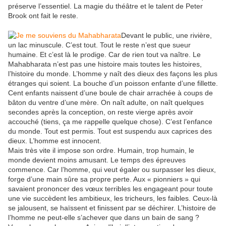
préserve l’essentiel. La magie du théâtre et le talent de Peter
Brook ont fait le reste.
Devant le public, une rivière,
un lac minuscule. C’est tout. Tout le reste n’est que sueur
humaine. Et c’est là le prodige. Car de rien tout va naître. Le
Mahabharata n’est pas une histoire mais toutes les histoires,
l’histoire du monde. L’homme y naît des dieux des façons les plus
étranges qui soient. La bouche d’un poisson enfante d’une fillette.
Cent enfants naissent d’une boule de chair arrachée à coups de
bâton du ventre d’une mère. On naît adulte, on naît quelques
secondes après la conception, on reste vierge après avoir
accouché (tiens, ça me rappelle quelque chose). C’est l’enfance
du monde. Tout est permis. Tout est suspendu aux caprices des
dieux. L’homme est innocent.
Mais très vite il impose son ordre. Humain, trop humain, le
monde devient moins amusant. Le temps des épreuves
commence. Car l’homme, qui veut égaler ou surpasser les dieux,
forge d’une main sûre sa propre perte. Aux « pionniers » qui
savaient prononcer des vœux terribles les engageant pour toute
une vie succèdent les ambitieux, les tricheurs, les faibles. Ceux-là
se jalousent, se haïssent et finissent par se déchirer. L’histoire de
l’homme ne peut-elle s’achever que dans un bain de sang ?