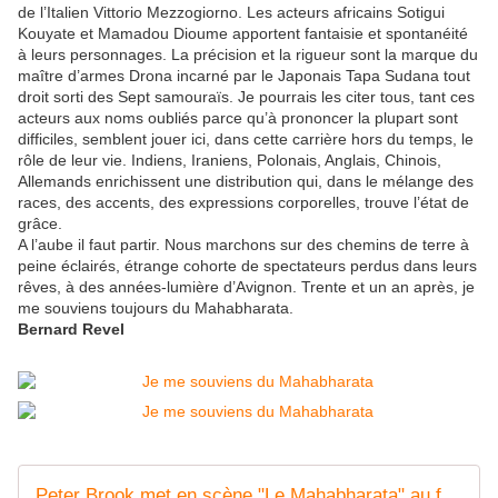
de l’Italien Vittorio Mezzogiorno. Les acteurs africains Sotigui
Kouyate et Mamadou Dioume apportent fantaisie et spontanéité
à leurs personnages. La précision et la rigueur sont la marque du
maître d’armes Drona incarné par le Japonais Tapa Sudana tout
droit sorti des Sept samouraïs. Je pourrais les citer tous, tant ces
acteurs aux noms oubliés parce qu’à prononcer la plupart sont
difficiles, semblent jouer ici, dans cette carrière hors du temps, le
rôle de leur vie. Indiens, Iraniens, Polonais, Anglais, Chinois,
Allemands enrichissent une distribution qui, dans le mélange des
races, des accents, des expressions corporelles, trouve l’état de
grâce.
A l’aube il faut partir. Nous marchons sur des chemins de terre à
peine éclairés, étrange cohorte de spectateurs perdus dans leurs
rêves, à des années-lumière d’Avignon. Trente et un an après, je
me souviens toujours du Mahabharata.
Bernard Revel
Peter Brook met en scène "Le Mahabharata" au festival d'Avignon