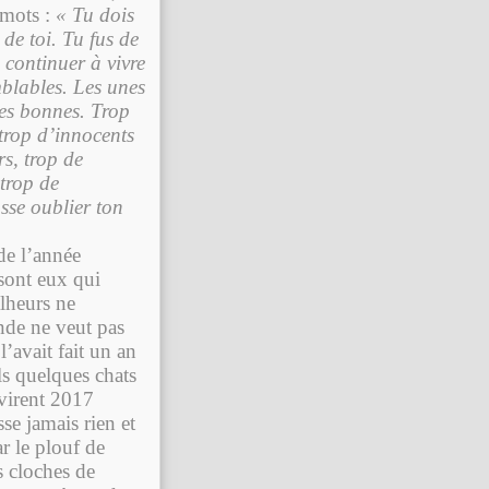
 mots :
« Tu dois
de toi. Tu fus de
 continuer à vivre
mblables. Les unes
 les bonnes. Trop
 trop d’innocents
rs, trop de
 trop de
asse oublier ton
 de l’année
sont eux qui
lheurs ne
nde ne veut pas
l’avait fait un an
uls quelques chats
 virent 2017
sse jamais rien et
ar le plouf de
s cloches de