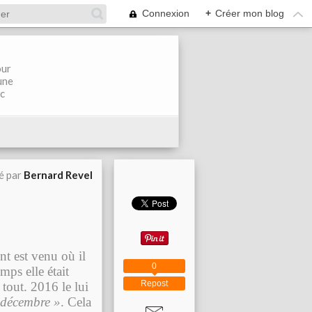
Connexion
+
Créer mon blog
our
une
ec
é par
Bernard Revel
t est venu où il
0
mps elle était
Repost
 tout. 2016 le lui
 décembre »
. Cela