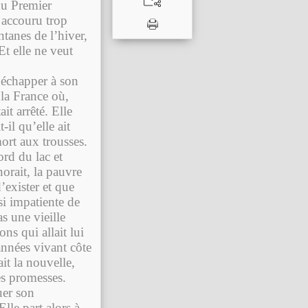
du Premier
t accouru trop
ntanes de l’hiver,
Et elle ne veut
d’échapper à son
 la France où,
it arrêté. Elle
-il qu’elle ait
ort aux trousses.
ord du lac et
norait, la pauvre
’exister et que
i impatiente de
s une vieille
ns qui allait lui
années vivant côte
ait la nouvelle,
es promesses.
uer son
Elle part alors à