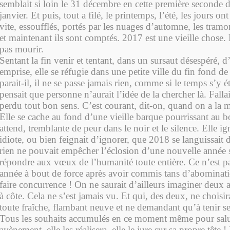
semblait si loin le 31 décembre en cette première seconde 
janvier. Et puis, tout a filé, le printemps, l’été, les jours on
vite, essoufflés, portés par les nuages d’automne, les tramo
et maintenant ils sont comptés. 2017 est une vieille chose. 
pas mourir.
Sentant la fin venir et tentant, dans un sursaut désespéré, 
emprise, elle se réfugie dans une petite ville du fin fond de
parait-il, il ne se passe jamais rien, comme si le temps s’y éta
pensait que personne n’aurait l’idée de la chercher là. Fallait
perdu tout bon sens. C’est courant, dit-on, quand on a la m
Elle se cache au fond d’une vieille barque pourrissant au b
attend, tremblante de peur dans le noir et le silence. Elle ig
idiote, ou bien feignait d’ignorer, que 2018 se languissait d
rien ne pouvait empêcher l’éclosion d’une nouvelle année s
répondre aux vœux de l’humanité toute entière. Ce n’est pa
année à bout de force après avoir commis tans d’abominatio
faire concurrence ! On ne saurait d’ailleurs imaginer deux 
à côte. Cela ne s’est jamais vu. Et qui, des deux, ne choisir
toute fraîche, flambant neuve et ne demandant qu’à tenir s
Tous les souhaits accumulés en ce moment même pour sal
avènement, elle les réalisera, elle le jure sur sa propre tête ! 