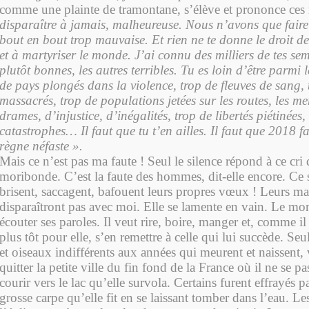
comme une plainte de tramontane, s’élève et prononce ces
disparaître à jamais, malheureuse. Nous n’avons que faire 
bout en bout trop mauvaise. Et rien ne te donne le droit de
et à martyriser le monde. J’ai connu des milliers de tes se
plutôt bonnes, les autres terribles. Tu es loin d’être parmi
de pays plongés dans la violence, trop de fleuves de sang,
massacrés, trop de populations jetées sur les routes, les me
drames, d’injustice, d’inégalités, trop de libertés piétinées,
catastrophes… Il faut que tu t’en ailles. Il faut que 2018 f
règne néfaste ».
Mais ce n’est pas ma faute ! Seul le silence répond à ce cri
moribonde. C’est la faute des hommes, dit-elle encore. Ce 
brisent, saccagent, bafouent leurs propres vœux ! Leurs ma
disparaîtront pas avec moi. Elle se lamente en vain. Le mo
écouter ses paroles. Il veut rire, boire, manger et, comme il 
plus tôt pour elle, s’en remettre à celle qui lui succède. Se
et oiseaux indifférents aux années qui meurent et naissent,
quitter la petite ville du fin fond de la France où il ne se pa
courir vers le lac qu’elle survola. Certains furent effrayés p
grosse carpe qu’elle fit en se laissant tomber dans l’eau. Le