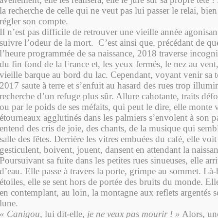
la recherche de celle qui ne veut pas lui passer le relai, bien
régler son compte.
Il n’est pas difficile de retrouver une vieille année agonisant
suivre l’odeur de la mort. C’est ainsi que, précédant de q
l’heure programmée de sa naissance, 2018 traverse incognito
du fin fond de la France et, les yeux fermés, le nez au vent
vieille barque au bord du lac. Cependant, voyant venir sa te
2017 saute à terre et s’enfuit au hasard des rues trop illumin
recherche d’un refuge plus sûr. Allure cahotante, traits déf
ou par le poids de ses méfaits, qui peut le dire, elle monte v
étourneaux agglutinés dans les palmiers s’envolent à son p
entend des cris de joie, des chants, de la musique qui sembl
salle des fêtes. Derrière les vitres embuées du café, elle voi
gesticulent, boivent, jouent, dansent en attendant la naissan
Poursuivant sa fuite dans les petites rues sinueuses, elle ar
d’eau. Elle passe à travers la porte, grimpe au sommet. Là-
étoiles, elle se sent hors de portée des bruits du monde. Ell
en contemplant, au loin, la montagne aux reflets argentés s
lune.
« Canigou
, lui dit-elle,
je ne veux pas mourir ! »
Alors, un