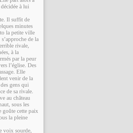
 décidée à lui
e. Il suffit de
uelques minutes
 la petite ville
, s’approche de la
rrible rivale,
ées, à la
ormés par la peur
ers l’église. Des
assage. Elle
ent venir de la
t des gens qui
ce de sa rivale.
rive au château
haut, sous les
e goûte cette paix
ous la pleine
e voix sourde,