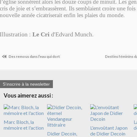
l’église sonnèrent alors les douze coups de minuit. Les ge
cris de joie et s’embrassèrent. Ils semblaient croire une fois
nouvelle année cicatriserait enfin les plaies du monde.
Illustr
ation :
Le Cri
d'Edvard Munch.
Des remous dans l’eau qui dort
Destins féminins d
S'inscrire à la newsletter
Vous aimerez aussi :
Marc Bloch, la
L
mémoire et l'action
L'envoûtant Japon
d
Didier Decoin,
de Didier Decoin