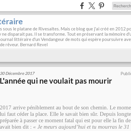
téraire
es sous le platane de Rivesaltes. Mais ce blog que j'ai créé en 2012 p
y ne disparait pas. Il se transforme. Tout en préservant la mémoire d'
e journal littéraire d'un Vendangeur de mots qui espère poursuivre av
, de rêveur. Bernard Revel
30 Décembre 2017
Publi
L'année qui ne voulait pas mourir
2017 arrive péniblement au bout de son chemin. Le momen
lui faut céder la place. Elle le savait bien sûr. Depuis longte
préparée à passer ce moment fatal qui est pour elle la fin de
avait bien dit :
« Je meurs aujourd’hui et tu mourras le 31