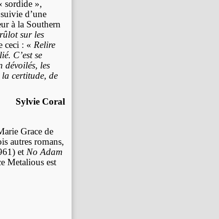
« sordide »,
 suivie d’une
ur à la Southern
rûlot sur les
e ceci : «
Relire
ié. C’est se
 dévoilés, les
la certitude, de
Sylvie Coral
 Marie Grace de
is autres romans,
961) et
No Adam
e Metalious est