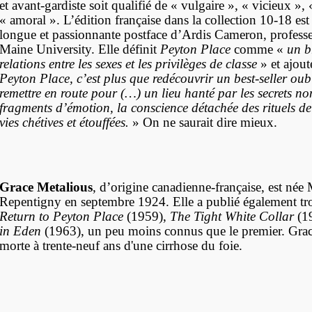
et avant-gardiste soit qualifié de « vulgaire », « vicieux », 
« amoral ». L’édition française dans la collection 10-18 est
longue et passionnante postface d’Ardis Cameron, professe
Maine University. Elle définit
Peyton Place
comme «
un b
relations entre les sexes et les privilèges de classe
» et ajout
Peyton Place, c’est plus que redécouvrir un best-seller oubl
remettre en route pour (…) un lieu hanté par les secrets non
fragments d’émotion, la conscience détachée des rituels de 
vies chétives et étouffées.
» On ne saurait dire mieux.
Grace Metalious
, d’origine canadienne-française, est née
Repentigny en septembre 1924. Elle a publié également tro
Return to Peyton Place
(1959),
The Tight White Collar
(1
in Eden
(1963), un peu moins connus que le premier. Grac
morte à trente-neuf ans d'une cirrhose du foie.