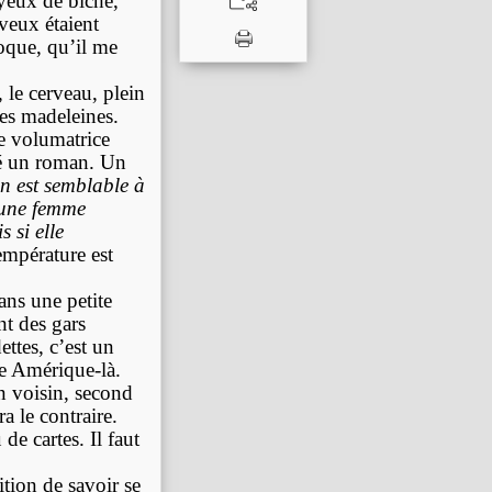
’yeux de biche,
veux étaient
poque, qu’il me
 le cerveau, plein
les madeleines.
e volumatrice
té un roman. Un
en est semblable à
 une femme
s si elle
mpérature est
ns une petite
nt des gars
ettes, c’est un
tte Amérique-là.
on voisin, second
a le contraire.
de cartes. Il faut
tion de savoir se