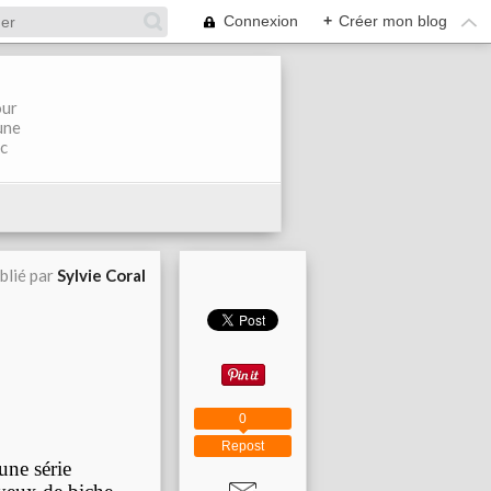
Connexion
+
Créer mon blog
our
une
ec
blié par
Sylvie Coral
0
Repost
 une série