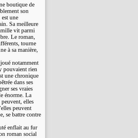
une boutique de
tablement son
 est une
ain. Sa meilleure
amille vit parmi
lubre. Le roman,
fférents, tourne
ne à sa manière,
, joué notamment
 pouvaient rien
est une chronique
pêtrée dans ses
gner ses vraies
ale énorme. La
 peuvent, elles
u’elles peuvent
e, se battre contre
té enflait au fur
son roman social