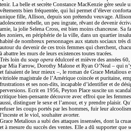
tenir. La belle et secrète Constance MacKenzie gère seule 
vêtements bien fréquentée, qui lui permet d’élever confor
unique fille, Allison, depuis son prétendu veuvage. Allison
adolescente rebelle, un peu ingrate, rêvant de devenir écriv
amie, la jolie Selena Cross, est bien moins chanceuse. Sa f
les zoniers, en périphérie de la ville, dans un quartier insa
habité de nombreux personnages aux statuts sociaux très di
autour du devenir de ces trois femmes qui cherchent, chacu
à abattre les murs de leurs existences toutes tracées.
Très loin du
soap opera
édulcoré et mièvre des années 60
par Mia Farrow, Dorothy Malone et Ryan O’Neal – qui n’y
et faisaient de leur mieux –, le roman de Grace Metalious 
vitriolée magistrale de l’Amérique coincée et puritaine, em
frustrations et ses non-dits, incapable d’identifier et de dési
perversions. Ecrit en 1956, Peyton Place suscite un scand
critique bien-pensante découvre avec effroi que les femmes
aussi, distinguer le sexe et l’amour, et y prendre plaisir. Q
refuser les coups portés par les hommes, fuir leur alcoolism
l’inceste et le viol, souhaiter avorter.
Grace Metalious a subi des attaques insensées, dont la cruau
et à mesure du succès des ventes. Elle a dû supporter que 