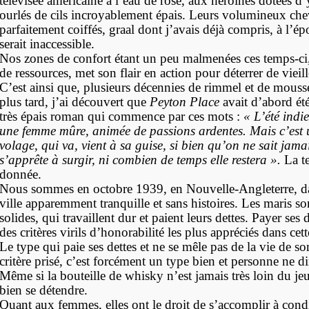
télévisée américaine à l’eau de rose, aux héroïnes dotées d
ourlés de cils incroyablement épais. Leurs volumineux che
parfaitement coiffés, graal dont j’avais déjà compris, à l’é
serait inaccessible.
Nos zones de confort étant un peu malmenées ces temps-ci,
de ressources, met son flair en action pour déterrer de vieil
C’est ainsi que, plusieurs décennies de rimmel et de mouss
plus tard, j’ai découvert que
Peyton Place
avait d’abord é
très épais roman qui commence par ces mots :
« L’été indi
une femme mûre, animée de passions ardentes. Mais c’est
volage, qui va, vient à sa guise, si bien qu’on ne sait jamai
s’apprête à surgir, ni combien de temps elle restera ».
La te
donnée.
Nous sommes en octobre 1939, en Nouvelle-Angleterre, da
ville apparemment tranquille et sans histoires. Les maris so
solides, qui travaillent dur et paient leurs dettes. Payer ses d
des critères virils d’honorabilité les plus appréciés dans ce
Le type qui paie ses dettes et ne se mêle pas de la vie de s
critère prisé, c’est forcément un type bien et personne ne dir
Même si la bouteille de whisky n’est jamais très loin du jeu 
bien se détendre.
Quant aux femmes, elles ont le droit de s’accomplir à condi