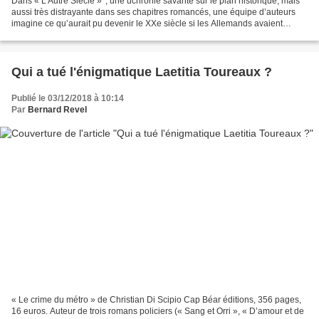
Dans « L’Autre Siècle »*, une uchronie savante sur le plan historique, mais
aussi très distrayante dans ses chapitres romancés, une équipe d’auteurs
imagine ce qu’aurait pu devenir le XXe siècle si les Allemands avaient
gagné la Première Bataille de la...
Qui a tué l'énigmatique Laetitia Toureaux ?
Publié le 03/12/2018 à 10:14
Par
Bernard Revel
« Le crime du métro » de Christian Di Scipio Cap Béar éditions, 356 pages,
16 euros. Auteur de trois romans policiers (« Sang et Orri », « D’amour et de