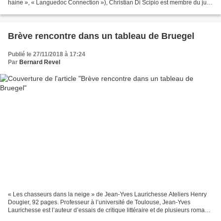
haine », « Languedoc Connection »), Christian Di Scipio est membre du jury
des Vendanges littéraires....
Brève rencontre dans un tableau de Bruegel
Publié le 27/11/2018 à 17:24
Par
Bernard Revel
« Les chasseurs dans la neige » de Jean-Yves Laurichesse Ateliers Henry
Dougier, 92 pages. Professeur à l’université de Toulouse, Jean-Yves
Laurichesse est l’auteur d’essais de critique littéraire et de plusieurs romans
dont « Un passant incertain »,...