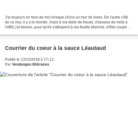
J'ai toujours en face de moi lorsque j'écris un mur de livres. De l'autre côté
de ce mur, il y a le monde. Assis à ma table de travail, chasseur de mots à
l'affût, j'ai besoin, pour qu'ils s'attrapent à ma feuille blanche, d'être coupé de
la vie. Un chat...
Courrier du coeur à la sauce Léautaud
Publié le 13/12/2018 à 17:13
Par
Vendanges littéraires