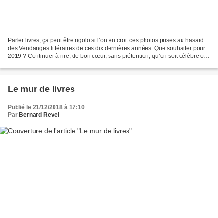
Parler livres, ça peut être rigolo si l’on en croit ces photos prises au hasard
des Vendanges littéraires de ces dix dernières années. Que souhaiter pour
2019 ? Continuer à rire, de bon cœur, sans prétention, qu’on soit célèbre ou
non. Se laisser aller...
Le mur de livres
Publié le 21/12/2018 à 17:10
Par
Bernard Revel