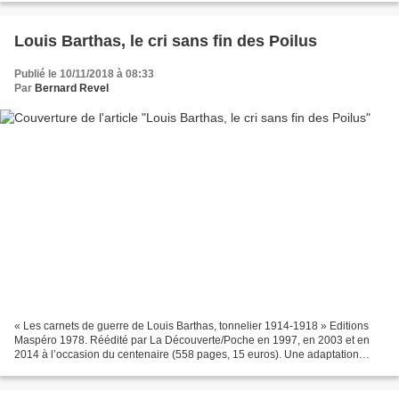
Louis Barthas, le cri sans fin des Poilus
Publié le 10/11/2018 à 08:33
Par
Bernard Revel
« Les carnets de guerre de Louis Barthas, tonnelier 1914-1918 » Editions
Maspéro 1978. Réédité par La Découverte/Poche en 1997, en 2003 et en
2014 à l’occasion du centenaire (558 pages, 15 euros). Une adaptation
graphique du livre par le dessinateur Fredman...