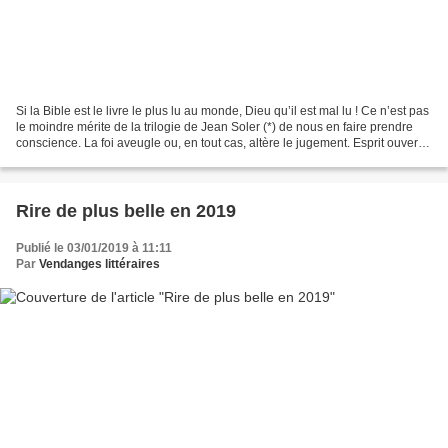
Si la Bible est le livre le plus lu au monde, Dieu qu’il est mal lu ! Ce n’est pas
le moindre mérite de la trilogie de Jean Soler (*) de nous en faire prendre
conscience. La foi aveugle ou, en tout cas, altère le jugement. Esprit ouvert
et cultivé, Jean...
Rire de plus belle en 2019
Publié le 03/01/2019 à 11:11
Par
Vendanges littéraires