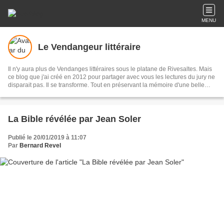
MENU
Le Vendangeur littéraire
Il n'y aura plus de Vendanges littéraires sous le platane de Rivesaltes. Mais
ce blog que j'ai créé en 2012 pour partager avec vous les lectures du jury ne
disparait pas. Il se transforme. Tout en préservant la mémoire d'une belle
aventure collective, il devient le journal littéraire d'un Vendangeur de mots
qui espère poursuivre avec vous son chemin d'écrivain, de lecteur, de
rêveur. Bernard Revel
La Bible révélée par Jean Soler
Publié le 20/01/2019 à 11:07
Par
Bernard Revel