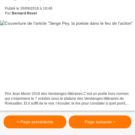
Publié le 30/09/2018 à 19:40
Par
Bernard Revel
Prix Jean Morer 2018 des Vendanges littéraires C’est un poète hors normes
qui s’exprimera le 7 octobre sous le platane des Vendanges littéraires de
Rivesaltes. Et il suffit de le voir, l’écouter, le lire pour constater à quel point,
dans la préface à...
< Page précédente
Page suivante >