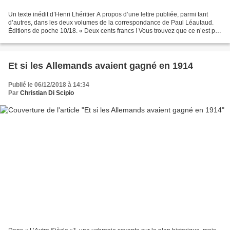
Un texte inédit d’Henri Lhéritier A propos d’une lettre publiée, parmi tant
d’autres, dans les deux volumes de la correspondance de Paul Léautaud.
Éditions de poche 10/18. « Deux cents francs ! Vous trouvez que ce n’est pas
cher ! A peine un quart d’heure,...
Et si les Allemands avaient gagné en 1914
Publié le 06/12/2018 à 14:34
Par
Christian Di Scipio