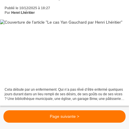
Publié le 10/12/2025 à 18:27
Par
Henri Lhéritier
Cela débute par un enfermement. Qui n’a pas rêvé d’être enfermé quelques
jours durant dans un lieu rempli de ses désirs, de ses goûts ou de ses vices
? Une bibliothèque municipale, une église, un garage Bmw, une pâtisserie,
voire pour certains une cave...
Page suivante >