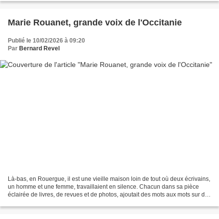
Marie Rouanet, grande voix de l'Occitanie
Publié le 10/02/2026 à 09:20
Par
Bernard Revel
Là-bas, en Rouergue, il est une vieille maison loin de tout où deux écrivains,
un homme et une femme, travaillaient en silence. Chacun dans sa pièce
éclairée de livres, de revues et de photos, ajoutait des mots aux mots sur des
pages blanches. De temps...