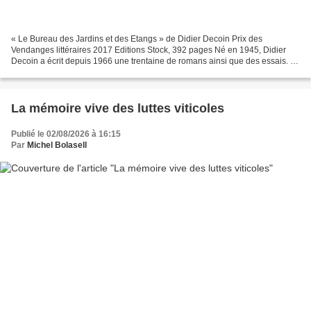
« Le Bureau des Jardins et des Etangs » de Didier Decoin Prix des
Vendanges littéraires 2017 Editions Stock, 392 pages Né en 1945, Didier
Decoin a écrit depuis 1966 une trentaine de romans ainsi que des essais. Il
a obtenu le prix Goncourt en 1977 pour...
La mémoire vive des luttes viticoles
Publié le 02/08/2026 à 16:15
Par
Michel Bolasell