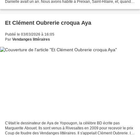
Danielle avait un an. Nous avons habité à Preixan, Saint-Hilaire, et, quand
j'avais 8 ans, à Lézignan-Corbières...
Et Clément Oubrerie croqua Aya
Publié le 03/03/2026 à 16:05
Par
Vendanges littéraires
C'était le dessinateur de Aya de Yopougon, la célèbre BD écrite pas
Marguerite Abouet. Ils sont venus à Rivesaltes en 2009 pour recevoir le prix
Coup de foudre des Vendanges littéraires. Il s'appelait Clément Oubrerie. Il
vient de mourir à l'âge de 59...