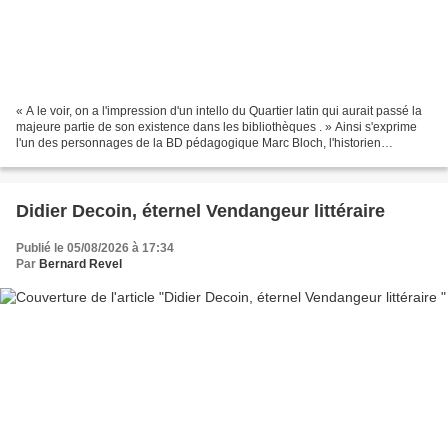
« A le voir, on a l'impression d'un intello du Quartier latin qui aurait passé la
majeure partie de son existence dans les bibliothèques . » Ainsi s'exprime
l'un des personnages de la BD pédagogique Marc Bloch, l'historien
combattant (1). Il est vrai...
Didier Decoin, éternel Vendangeur littéraire
Publié le 05/08/2026 à 17:34
Par
Bernard Revel