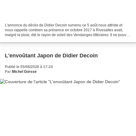
L'annonce du décès de Didier Decoin survenu ce 5 août nous attriste et
nous rappelle combien sa présence en octobre 2017 à Rivesaltes avait,
malgré la pluie, été le rayon de soleil des Vendanges littéraires. Il ne pouvait
y avoir meilleur lauréat que...
L'envoûtant Japon de Didier Decoin
Publié le 05/08/2026 à 17:24
Par
Michel Gorsse