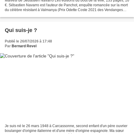
Malvési de Sébastien Navarro Les éditions du bout de la ville, 133 pages, 16
€. Sébastien Navarro est l'auteur de Panchot, enquête romancée sur la mort
du célèbre résistant à Valmanya (Prix Odette Coste 2021 des Vendanges
littéraires) et de Péage Sud,...
Qui suis-je ?
Publié le 26/07/2026 à 17:48
Par
Bernard Revel
Je suis né le 26 mars 1948 à Carcassonne, second enfant d'un père ouvrier
boulanger d'origine italienne et d'une mère d'origine espagnole. Ma sœur