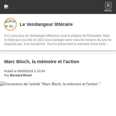
MENU
Le Vendangeur littéraire
Il n'y aura plus de Vendanges littéraires sous le platane de Rivesaltes. Mais
ce blog que j'ai créé en 2012 pour partager avec vous les lectures du jury ne
disparait pas. Il se transforme. Tout en préservant la mémoire d'une belle
aventure collective, il devient le journal littéraire d'un Vendangeur de mots
qui espère poursuivre avec vous son chemin d'écrivain, de lecteur, de
rêveur. Bernard Revel
Marc Bloch, la mémoire et l'action
Publié le 08/08/2026 à 10:04
Par
Bernard Revel