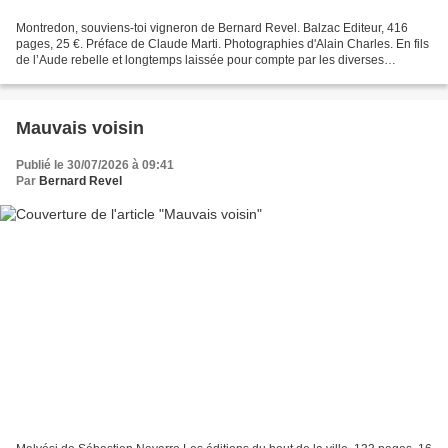
Montredon, souviens-toi vigneron de Bernard Revel. Balzac Editeur, 416
pages, 25 €. Préface de Claude Marti. Photographies d'Alain Charles. En fils
de l’Aude rebelle et longtemps laissée pour compte par les diverses
instances parisiennes, Bernard Revel...
Mauvais voisin
Publié le 30/07/2026 à 09:41
Par
Bernard Revel