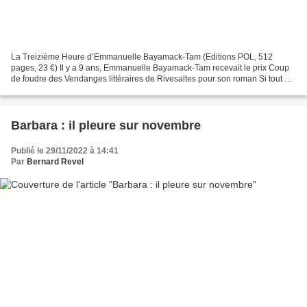
La Treizième Heure d’Emmanuelle Bayamack-Tam (Editions POL, 512
pages, 23 €) Il y a 9 ans, Emmanuelle Bayamack-Tam recevait le prix Coup
de foudre des Vendanges littéraires de Rivesaltes pour son roman Si tout n'a
pas péri avec mon innocence. Elle y poursuivait...
Barbara : il pleure sur novembre
Publié le 29/11/2022 à 14:41
Par
Bernard Revel