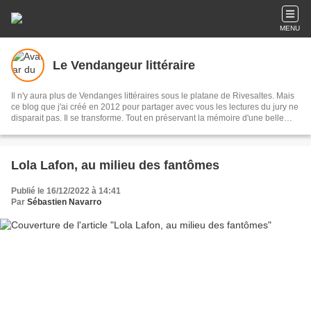
MENU
Le Vendangeur littéraire
Il n'y aura plus de Vendanges littéraires sous le platane de Rivesaltes. Mais
ce blog que j'ai créé en 2012 pour partager avec vous les lectures du jury ne
disparait pas. Il se transforme. Tout en préservant la mémoire d'une belle
aventure collective, il devient le journal littéraire d'un Vendangeur de mots
qui espère poursuivre avec vous son chemin d'écrivain, de lecteur, de
rêveur. Bernard Revel
Lola Lafon, au milieu des fantômes
Publié le 16/12/2022 à 14:41
Par
Sébastien Navarro