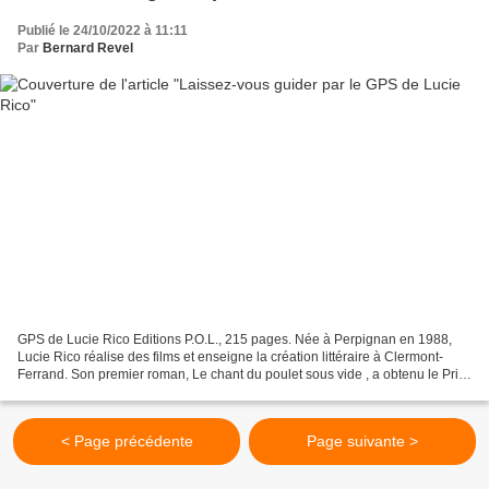
Publié le 24/10/2022 à 11:11
Par
Bernard Revel
GPS de Lucie Rico Editions P.O.L., 215 pages. Née à Perpignan en 1988,
Lucie Rico réalise des films et enseigne la création littéraire à Clermont-
Ferrand. Son premier roman, Le chant du poulet sous vide , a obtenu le Prix
Coup de foudre des Vendanges...
< Page précédente
Page suivante >