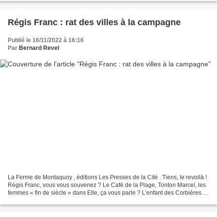
Régis Franc : rat des villes à la campagne
Publié le 16/11/2022 à 16:16
Par
Bernard Revel
La Ferme de Montaquoy , éditions Les Presses de la Cité . Tiens, le revoilà !
Régis Franc, vous vous souvenez ? Le Café de la Plage, Tonton Marcel, les
femmes « fin de siècle » dans Elle, ça vous parle ? L’enfant des Corbières
monté à Paris s’était fait...