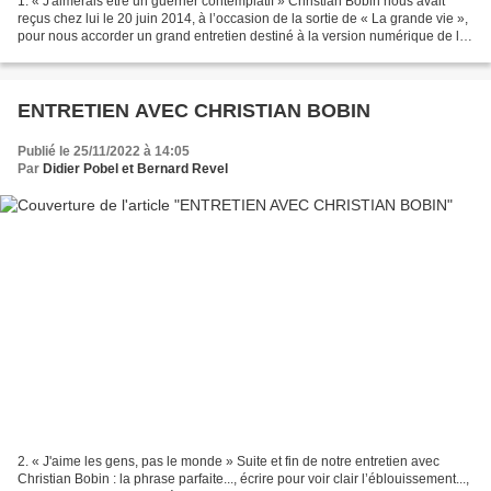
1. « J'aimerais être un guerrier contemplatif » Christian Bobin nous avait
reçus chez lui le 20 juin 2014, à l’occasion de la sortie de « La grande vie »,
pour nous accorder un grand entretien destiné à la version numérique de la
revue Esprit. Nous en...
ENTRETIEN AVEC CHRISTIAN BOBIN
Publié le 25/11/2022 à 14:05
Par
Didier Pobel et Bernard Revel
2. « J'aime les gens, pas le monde » Suite et fin de notre entretien avec
Christian Bobin : la phrase parfaite..., écrire pour voir clair l’éblouissement...,