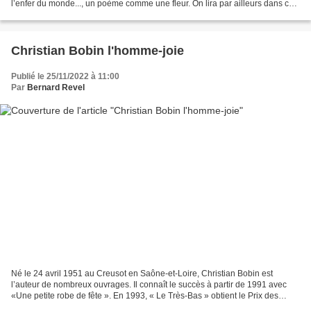
l’enfer du monde..., un poème comme une fleur. On lira par ailleurs dans ce
blog le récit de...
Christian Bobin l'homme-joie
Publié le 25/11/2022 à 11:00
Par
Bernard Revel
Né le 24 avril 1951 au Creusot en Saône-et-Loire, Christian Bobin est
l’auteur de nombreux ouvrages. Il connaît le succès à partir de 1991 avec
«Une petite robe de fête ». En 1993, « Le Très-Bas » obtient le Prix des
Deux Magots et le Grand Prix catholique...