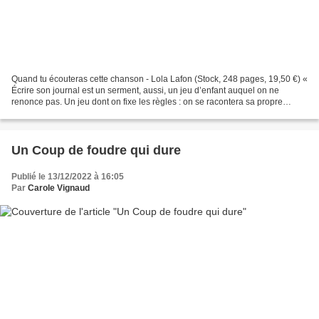
Quand tu écouteras cette chanson - Lola Lafon (Stock, 248 pages, 19,50 €) «
Écrire son journal est un serment, aussi, un jeu d’enfant auquel on ne
renonce pas. Un jeu dont on fixe les règles : on se racontera sa propre
histoire, comme à une autre » ....
Un Coup de foudre qui dure
Publié le 13/12/2022 à 16:05
Par
Carole Vignaud