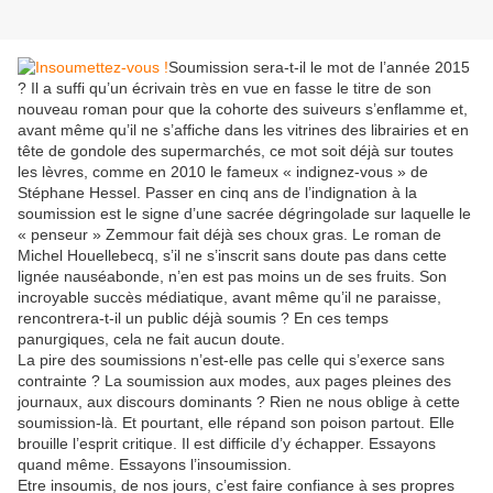
Soumission sera-t-il le mot de l’année 2015
? Il a suffi qu’un écrivain très en vue en fasse le titre de son
nouveau roman pour que la cohorte des suiveurs s’enflamme et,
avant même qu’il ne s’affiche dans les vitrines des librairies et en
tête de gondole des supermarchés, ce mot soit déjà sur toutes
les lèvres, comme en 2010 le fameux « indignez-vous » de
Stéphane Hessel. Passer en cinq ans de l’indignation à la
soumission est le signe d’une sacrée dégringolade sur laquelle le
« penseur » Zemmour fait déjà ses choux gras. Le roman de
Michel Houellebecq, s’il ne s’inscrit sans doute pas dans cette
lignée nauséabonde, n’en est pas moins un de ses fruits. Son
incroyable succès médiatique, avant même qu’il ne paraisse,
rencontrera-t-il un public déjà soumis ? En ces temps
panurgiques, cela ne fait aucun doute.
La pire des soumissions n’est-elle pas celle qui s’exerce sans
contrainte ? La soumission aux modes, aux pages pleines des
journaux, aux discours dominants ? Rien ne nous oblige à cette
soumission-là. Et pourtant, elle répand son poison partout. Elle
brouille l’esprit critique. Il est difficile d’y échapper. Essayons
quand même. Essayons l’insoumission.
Etre insoumis, de nos jours, c’est faire confiance à ses propres