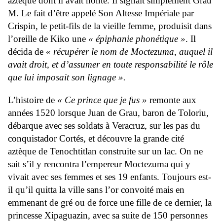
aztèque dont il avait honte. Il signait simplement Grau
M. Le fait d’être appelé Son Altesse Impériale par
Crispin, le petit-fils de la vieille femme, produisit dans
l’oreille de Kiko une
« épiphanie phonétique »
. Il
décida de
« récupérer le nom de Moctezuma, auquel il
avait droit, et d’assumer en toute responsabilité le rôle
que lui imposait son lignage ».
L’histoire de
« Ce prince que je fus »
remonte aux
années 1520 lorsque Juan de Grau, baron de Toloriu,
débarque avec ses soldats à Veracruz, sur les pas du
conquistador Cortés, et découvre la grande cité
aztèque de Tenochtitlan construite sur un lac. On ne
sait s’il y rencontra l’empereur Moctezuma qui y
vivait avec ses femmes et ses 19 enfants. Toujours est-
il qu’il quitta la ville sans l’or convoité mais en
emmenant de gré ou de force une fille de ce dernier, la
princesse Xipaguazin, avec sa suite de 150 personnes